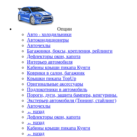
Опции
Авто - холодильники
Автокондиционеры
Авточехлы
Багажники, боксы, крепления, рейлинги
Дефлекторы окон, капота
Интерьер автомобиля
Кабины крыши пикапа Кунги
Коврики в салон, багажник
Крышки пикапа TopUp
Оригинальные аксессуары
Подлокотники в автомобиль
Пороги, дуги, защита бампера, кенгурины.
Экстерьер автомобиля (Тюнинг, стайлинг)
Авточехлы
← назад
Дефлекторы окон, капота
← назад
Кабины крыши пикапа Кунги
← назад