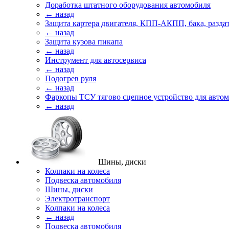
Доработка штатного оборудования автомобиля
← назад
Защита картера двигателя, КПП-АКПП, бака, разда
← назад
Защита кузова пикапа
← назад
Инструмент для автосервиса
← назад
Подогрев руля
← назад
Фаркопы ТСУ тягово сцепное устройство для авто
← назад
Шины, диски
Колпаки на колеса
Подвеска автомобиля
Шины, диски
Электротранспорт
Колпаки на колеса
← назад
Подвеска автомобиля