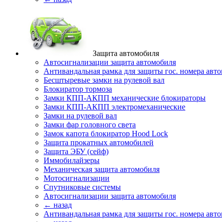
Защита автомобиля
Автосигнализации защита автомобиля
Антивандальная рамка для защиты гос. номера авт
Бесштыревые замки на рулевой вал
Блокиратор тормоза
Замки КПП-АКПП механические блокираторы
Замки КПП-АКПП электромеханические
Замки на рулевой вал
Замки фар головного света
Замок капота блокиратор Hood Lock
Защита прокатных автомобилей
Защита ЭБУ (сейф)
Иммобилайзеры
Механическая защита автомобиля
Мотосигнализации
Спутниковые системы
Автосигнализации защита автомобиля
← назад
Антивандальная рамка для защиты гос. номера авт