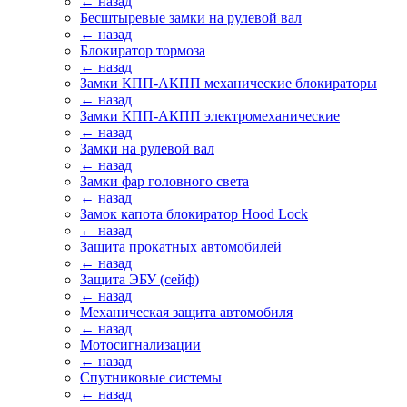
← назад
Бесштыревые замки на рулевой вал
← назад
Блокиратор тормоза
← назад
Замки КПП-АКПП механические блокираторы
← назад
Замки КПП-АКПП электромеханические
← назад
Замки на рулевой вал
← назад
Замки фар головного света
← назад
Замок капота блокиратор Hood Lock
← назад
Защита прокатных автомобилей
← назад
Защита ЭБУ (сейф)
← назад
Механическая защита автомобиля
← назад
Мотосигнализации
← назад
Спутниковые системы
← назад