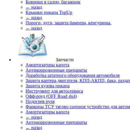
Коврики в салон, багажник
← назад
Крышки пикапа TopUp
← назад
Пороги, дуги, защита бампера, кенгурины.
← назад
Запчасти
Амортизаторы капота
Антикоррозионные препараты
Доработка штатного оборудования автомобиля
Защита картера двигателя, КПП-АКПП, бака, разда
Защита кузова пикапа
Инструмент для автосервиса
Офф-роуд (OFF Road 4x4)
Подогрев руля
Фаркопы ТСУ тягово сцепное устройство для авто
Амортизаторы капота
← назад
Антикоррозионные препараты
← назад