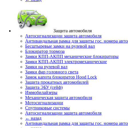
Защита автомобиля
Автосигнализации защита автомобиля
Антивандальная рамка для защиты гос. номера авт
Бесштыревые замки на рулевой вал
Блокиратор тормоза
Замки КПП-АКПП механические блокираторы
Замки КПП-АКПП электромеханические
Замки на рулевой вал
Замки фар головного света
Замок капота блокиратор Hood Lock
Защита прокатных автомобилей
Защита ЭБУ (сейф)
Иммобилайзеры
Механическая защита автомобиля
Мотосигнализации
Спутниковые системы
Автосигнализации защита автомобиля
← назад
Антивандальная рамка для защиты гос. номера авт