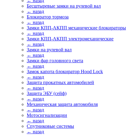
← назад
Бесштыревые замки на рулевой вал
← назад
Блокиратор тормоза
← назад
Замки КПП-АКПП механические блокираторы
← назад
Замки КПП-АКПП электромеханические
← назад
Замки на рулевой вал
← назад
Замки фар головного света
← назад
Замок капота блокиратор Hood Lock
← назад
Защита прокатных автомобилей
← назад
Защита ЭБУ (сейф)
← назад
Механическая защита автомобиля
← назад
Мотосигнализации
← назад
Спутниковые системы
← назад