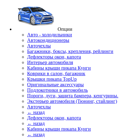
Опции
Авто - холодильники
Автокондиционеры
Авточехлы
Багажники, боксы, крепления, рейлинги
Дефлекторы окон, капота
Интерьер автомобиля
Кабины крыши пикапа Кунги
Коврики в салон, багажник
Крышки пикапа TopUp
Оригинальные аксессуары
Подлокотники в автомобиль
Пороги, дуги, защита бампера, кенгурины.
Экстерьер автомобиля (Тюнинг, стайлинг)
Авточехлы
← назад
Дефлекторы окон, капота
← назад
Кабины крыши пикапа Кунги
← назад