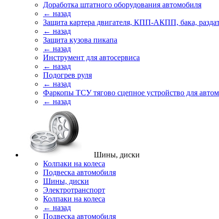
Доработка штатного оборудования автомобиля
← назад
Защита картера двигателя, КПП-АКПП, бака, разда
← назад
Защита кузова пикапа
← назад
Инструмент для автосервиса
← назад
Подогрев руля
← назад
Фаркопы ТСУ тягово сцепное устройство для авто
← назад
Шины, диски
Колпаки на колеса
Подвеска автомобиля
Шины, диски
Электротранспорт
Колпаки на колеса
← назад
Подвеска автомобиля