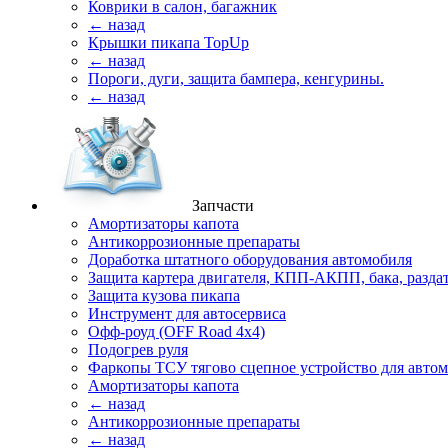
Коврики в салон, багажник
← назад
Крышки пикапа TopUp
← назад
Пороги, дуги, защита бампера, кенгурины.
← назад
Запчасти
Амортизаторы капота
Антикоррозионные препараты
Доработка штатного оборудования автомобиля
Защита картера двигателя, КПП-АКПП, бака, разда
Защита кузова пикапа
Инструмент для автосервиса
Офф-роуд (OFF Road 4x4)
Подогрев руля
Фаркопы ТСУ тягово сцепное устройство для авто
Амортизаторы капота
← назад
Антикоррозионные препараты
← назад