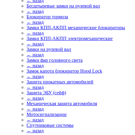
← назад
Бесштыревые замки на рулевой вал
← назад
Блокиратор тормоза
← назад
Замки КПП-АКПП механические блокираторы
← назад
Замки КПП-АКПП электромеханические
← назад
Замки на рулевой вал
← назад
Замки фар головного света
← назад
Замок капота блокиратор Hood Lock
← назад
Защита прокатных автомобилей
← назад
Защита ЭБУ (сейф)
← назад
Механическая защита автомобиля
← назад
Мотосигнализации
← назад
Спутниковые системы
← назад