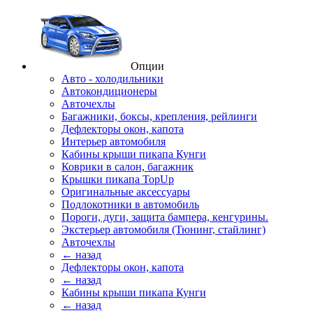
Опции
Авто - холодильники
Автокондиционеры
Авточехлы
Багажники, боксы, крепления, рейлинги
Дефлекторы окон, капота
Интерьер автомобиля
Кабины крыши пикапа Кунги
Коврики в салон, багажник
Крышки пикапа TopUp
Оригинальные аксессуары
Подлокотники в автомобиль
Пороги, дуги, защита бампера, кенгурины.
Экстерьер автомобиля (Тюнинг, стайлинг)
Авточехлы
← назад
Дефлекторы окон, капота
← назад
Кабины крыши пикапа Кунги
← назад