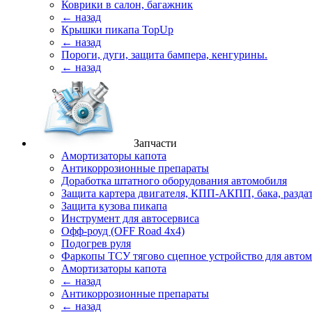
Коврики в салон, багажник
← назад
Крышки пикапа TopUp
← назад
Пороги, дуги, защита бампера, кенгурины.
← назад
Запчасти
Амортизаторы капота
Антикоррозионные препараты
Доработка штатного оборудования автомобиля
Защита картера двигателя, КПП-АКПП, бака, разда
Защита кузова пикапа
Инструмент для автосервиса
Офф-роуд (OFF Road 4x4)
Подогрев руля
Фаркопы ТСУ тягово сцепное устройство для авто
Амортизаторы капота
← назад
Антикоррозионные препараты
← назад