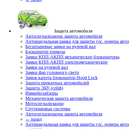
Защита автомобиля
Автосигнализации защита автомобиля
Антивандальная рамка для защиты гос. номера авт
Бесштыревые замки на рулевой вал
Блокиратор тормоза
Замки КПП-АКПП механические блокираторы
Замки КПП-АКПП электромеханические
Замки на рулевой вал
Замки фар головного света
Замок капота блокиратор Hood Lock
Защита прокатных автомобилей
Защита ЭБУ (сейф)
Иммобилайзеры
Механическая защита автомобиля
Мотосигнализации
Спутниковые системы
Автосигнализации защита автомобиля
← назад
Антивандальная рамка для защиты гос. номера авт