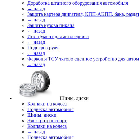
Доработка штатного оборудования автомобиля
← назад
Защита картера двигателя, КПП-АКПП, бака, разда
← назад
Защита кузова пикапа
← назад
Инструмент для автосервиса
← назад
Подогрев руля
← назад
Фаркопы ТСУ тягово сцепное устройство для авто
← назад
Шины, диски
Колпаки на колеса
Подвеска автомобиля
Шины, диски
Электротранспорт
Колпаки на колеса
← назад
Подвеска автомобиля