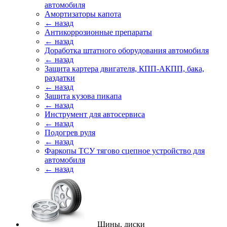
автомобиля
Амортизаторы капота
← назад
Антикоррозионные препараты
← назад
Доработка штатного оборудования автомобиля
← назад
Защита картера двигателя, КПП-АКПП, бака,
раздатки
← назад
Защита кузова пикапа
← назад
Инструмент для автосервиса
← назад
Подогрев руля
← назад
Фаркопы ТСУ тягово сцепное устройство для
автомобиля
← назад
Шины, диски