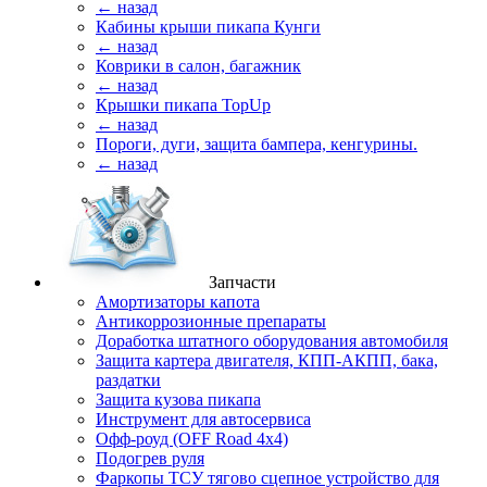
← назад
Кабины крыши пикапа Кунги
← назад
Коврики в салон, багажник
← назад
Крышки пикапа TopUp
← назад
Пороги, дуги, защита бампера, кенгурины.
← назад
Запчасти
Амортизаторы капота
Антикоррозионные препараты
Доработка штатного оборудования автомобиля
Защита картера двигателя, КПП-АКПП, бака,
раздатки
Защита кузова пикапа
Инструмент для автосервиса
Офф-роуд (OFF Road 4x4)
Подогрев руля
Фаркопы ТСУ тягово сцепное устройство для