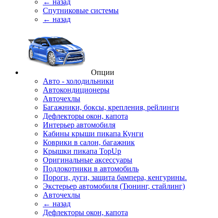
← назад
Спутниковые системы
← назад
Опции
Авто - холодильники
Автокондиционеры
Авточехлы
Багажники, боксы, крепления, рейлинги
Дефлекторы окон, капота
Интерьер автомобиля
Кабины крыши пикапа Кунги
Коврики в салон, багажник
Крышки пикапа TopUp
Оригинальные аксессуары
Подлокотники в автомобиль
Пороги, дуги, защита бампера, кенгурины.
Экстерьер автомобиля (Тюнинг, стайлинг)
Авточехлы
← назад
Дефлекторы окон, капота