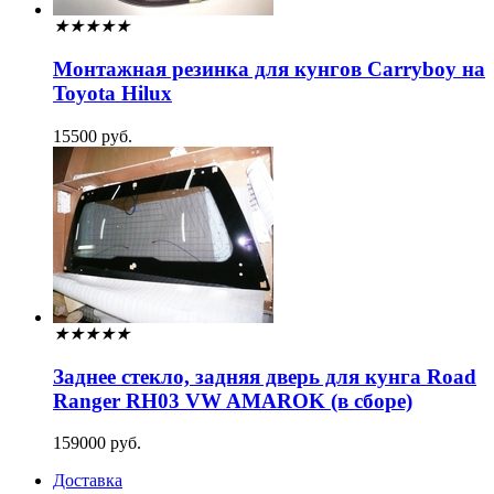
★
★
★
★
★
Монтажная резинка для кунгов Carryboy на
Toyota Hilux
15500 руб.
★
★
★
★
★
Заднее стекло, задняя дверь для кунга Road
Ranger RH03 VW AMAROK (в сборе)
159000 руб.
Доставка