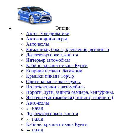
Опции
Авто - холодильники
Автокондиционеры
Авточехлы
Багажники, боксы, крепления, рейлинги
Дефлекторы окон, капота
Интерьер автомобиля
Кабины крыши пикапа Кунги
Коврики в салон, багажник
Крышки пикапа TopUp
Оригинальные аксессуары
Подлокотники в автомобиль
Пороги, дуги, защита бампера, кенгурины.
Экстерьер автомобиля (Тюнинг, стайлинг)
Авточехлы
← назад
Дефлекторы окон, капота
← назад
Кабины крыши пикапа Кунги
← назад