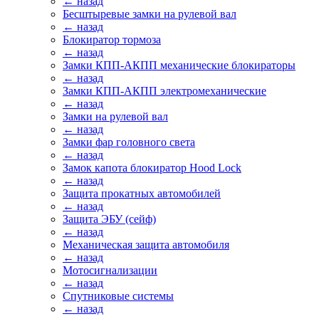
← назад
Бесштыревые замки на рулевой вал
← назад
Блокиратор тормоза
← назад
Замки КПП-АКПП механические блокираторы
← назад
Замки КПП-АКПП электромеханические
← назад
Замки на рулевой вал
← назад
Замки фар головного света
← назад
Замок капота блокиратор Hood Lock
← назад
Защита прокатных автомобилей
← назад
Защита ЭБУ (сейф)
← назад
Механическая защита автомобиля
← назад
Мотосигнализации
← назад
Спутниковые системы
← назад