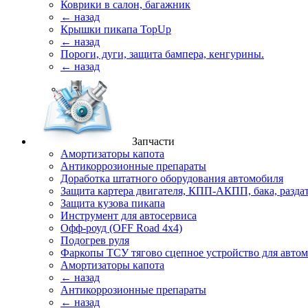
Коврики в салон, багажник
← назад
Крышки пикапа TopUp
← назад
Пороги, дуги, защита бампера, кенгурины.
← назад
Запчасти
Амортизаторы капота
Антикоррозионные препараты
Доработка штатного оборудования автомобиля
Защита картера двигателя, КПП-АКПП, бака, разда
Защита кузова пикапа
Инструмент для автосервиса
Офф-роуд (OFF Road 4x4)
Подогрев руля
Фаркопы ТСУ тягово сцепное устройство для авто
Амортизаторы капота
← назад
Антикоррозионные препараты
← назад