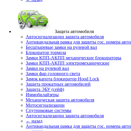
Защита автомобиля
Автосигнализации защита автомобиля
Антивандальная рамка для защиты гос. номера авт
Бесштыревые замки на рулевой вал
Блокиратор тормоза
Замки КПП-АКПП механические блокираторы
Замки КПП-АКПП электромеханические
Замки на рулевой вал
Замки фар головного света
Замок капота блокиратор Hood Lock
Защита прокатных автомобилей
Защита ЭБУ (сейф)
Иммобилайзеры
Механическая защита автомобиля
Мотосигнализации
Спутниковые системы
Автосигнализации защита автомобиля
← назад
Антивандальная рамка для защиты гос. номера авт