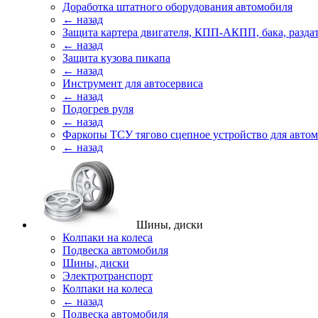
Доработка штатного оборудования автомобиля
← назад
Защита картера двигателя, КПП-АКПП, бака, разда
← назад
Защита кузова пикапа
← назад
Инструмент для автосервиса
← назад
Подогрев руля
← назад
Фаркопы ТСУ тягово сцепное устройство для авто
← назад
Шины, диски
Колпаки на колеса
Подвеска автомобиля
Шины, диски
Электротранспорт
Колпаки на колеса
← назад
Подвеска автомобиля