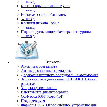
← назад
Кабины крыши пикапа Кунги
← назад
Коврики в салон, багажник
← назад
Крышки пикапа TopUp
← назад
Пороги, дуги, защита бампера, кенгурины.
← назад
Запчасти
Амортизаторы капота
Антикоррозионные препараты
Доработка штатного оборудования автомобиля
Защита картера двигателя, КПП-АКПП, бака,
раздатки
Защита кузова пикапа
Инструмент для автосервиса
Офф-роуд (OFF Road 4x4)
Подогрев руля
Фаркопы ТСУ тягово сцепное устройство для