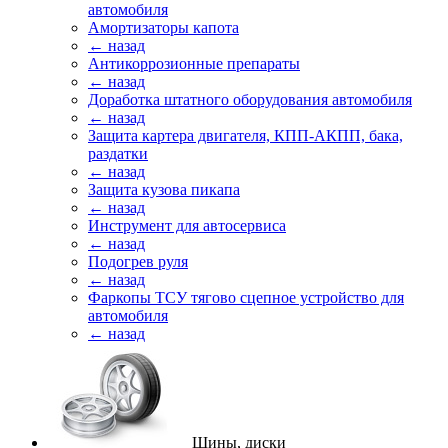
автомобиля
Амортизаторы капота
← назад
Антикоррозионные препараты
← назад
Доработка штатного оборудования автомобиля
← назад
Защита картера двигателя, КПП-АКПП, бака,
раздатки
← назад
Защита кузова пикапа
← назад
Инструмент для автосервиса
← назад
Подогрев руля
← назад
Фаркопы ТСУ тягово сцепное устройство для
автомобиля
← назад
Шины, диски