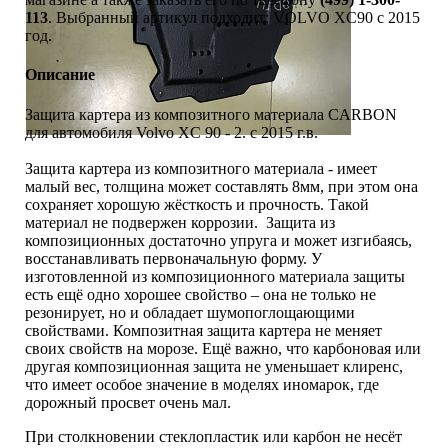
113
. Выбранный артикул подходит: VOLVO XC90 c 2015
год.
Описание
Защита картера из композитного материала CARBON
для автомобиля Volvo XC 90 - 2. с 2015 г.в.
Защита картера из композитного материала - имеет
малый вес, толщина может составлять 8мм, при этом она
сохраняет хорошую жёсткость и прочность. Такой
материал не подвержен коррозии. Защита из
композиционных достаточно упруга и может изгибаясь,
восстанавливать первоначальную форму. У
изготовленной из композиционного материала защиты
есть ещё одно хорошее свойство – она не только не
резонирует, но и обладает шумопоглощающими
свойствами. Композитная защита картера не меняет
своих свойств на морозе. Ещё важно, что карбоновая или
другая композиционная защита не уменьшает клиренс,
что имеет особое значение в моделях иномарок, где
дорожный просвет очень мал.
При столкновении стеклопластик или карбон не несёт