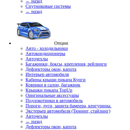
← назад
Спутниковые системы
← назад
Опции
Авто - холодильники
Автокондиционеры
Авточехлы
Багажники, боксы, крепления, рейлинги
Дефлекторы окон, капота
Интерьер автомобиля
Кабины крыши пикапа Кунги
Коврики в салон, багажник
Крышки пикапа TopUp
Оригинальные аксессуары
Подлокотники в автомобиль
Пороги, дуги, защита бампера, кенгурины.
Экстерьер автомобиля (Тюнинг, стайлинг)
Авточехлы
← назад
Дефлекторы окон, капота