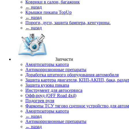
Коврики в салон, багажник
← назад
Крышки пикапа TopUp
← назад
Пороги, дуги, защита бампера, кенгурины.
← назад
Запчасти
Амортизаторы капота
Антикоррозионные препараты
Доработка штатного оборудования автомобиля
Защита картера двигателя, КПП-АКПП, бака, разда
Защита кузова пикапа
Инструмент для автосервиса
Офф-роуд (OFF Road 4x4)
Подогрев руля
Фаркопы ТСУ тягово сцепное устройство для авто
Амортизаторы капота
← назад
Антикоррозионные препараты
← назад