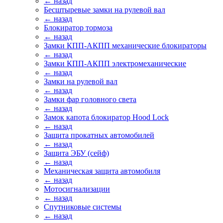
← назад
Бесштыревые замки на рулевой вал
← назад
Блокиратор тормоза
← назад
Замки КПП-АКПП механические блокираторы
← назад
Замки КПП-АКПП электромеханические
← назад
Замки на рулевой вал
← назад
Замки фар головного света
← назад
Замок капота блокиратор Hood Lock
← назад
Защита прокатных автомобилей
← назад
Защита ЭБУ (сейф)
← назад
Механическая защита автомобиля
← назад
Мотосигнализации
← назад
Спутниковые системы
← назад