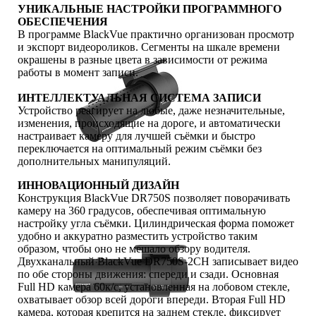
УНИКАЛЬНЫЕ НАСТРОЙКИ ПРОГРАММНОГО
ОБЕСПЕЧЕНИЯ
В программе BlackVue практично организован просмотр
и экспорт видеороликов. Сегменты на шкале времени
окрашены в разные цвета в зависимости от режима
работы в момент записи.
ИНТЕЛЛЕКТУАЛЬНАЯ СИСТЕМА ЗАПИСИ
Устройство реагирует на любые, даже незначительные,
изменения, происходящие на дороге, и автоматически
настраивает камеру для лучшей съёмки и быстро
переключается на оптимальный режим съёмки без
дополнительных манипуляций.
ИННОВАЦИОННЫЙ ДИЗАЙН
Конструкция BlackVue DR750S позволяет поворачивать
камеру на 360 градусов, обеспечивая оптимальную
настройку угла съёмки. Цилиндрическая форма поможет
удобно и аккуратно разместить устройство таким
образом, чтобы оно не мешало обзору водителя.
Двухканальный BlackVue DR750S-2CH записывает видео
по обе стороны движения: спереди и сзади. Основная
Full HD камера 60к/с, установленная на лобовом стекле,
охватывает обзор всей дороги впереди. Вторая Full HD
камера, которая крепится на заднем стекле, фиксирует