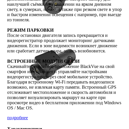
наилучшей съёмки при движении на ярком дневном
свету, в сумерках, ночью, а также при резком свете в упор
и быстром изменении освещения с например, при выезде
из тоннеля.
РЕЖИМ ПАРКОВКИ
После остановки двигателя запись прекращается и
видеорегистратор продолжает мониторинг датчиками
движения. Если в зоне видимости возникнет движение
или сработает датчик удара, запись возобновится.
ВСТРОЕННЫЕ МОДУЛИ СВЯЗИ
Скачивайте бесплатное приложение BlackVue на свой
смартфон или планшет и управляйте настройками
видеорегистратора через своё мобильное устройство.
Благодаря встроенному Wi-Fi передавать видеозаписи
возможно, не извлекая карту памяти. Встроенный GPS
отслеживает местоположение и скорость автомобиля и
позволяет визуализировать маршрут на карте при
просмотре видео в бесплатном приложении под Windows
OS / Mac OS.
подробнее
Характеристики