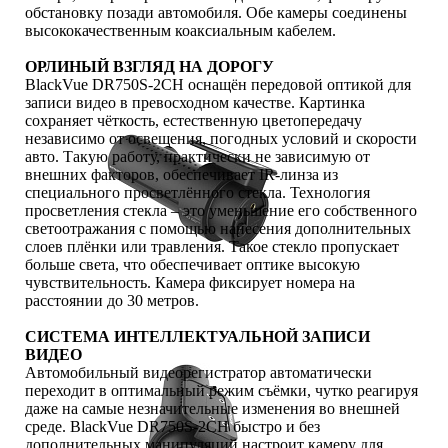
обстановку позади автомобиля. Обе камеры соединены
высококачественным коаксиальным кабелем.
ОРЛИНЫЙ ВЗГЛЯД НА ДОРОГУ
BlackVue DR750S-2CH оснащён передовой оптикой для
записи видео в превосходном качестве. Картинка
сохраняет чёткость, естественную цветопередачу
независимо от освещения, погодных условий и скорости
авто. Такую работу, практически не зависимую от
внешних факторов, обеспечивает IR-линза из
специального просветлённого стекла. Технология
просветления стекла – это уменьшение его собственного
светоотражания с помощью нанесения дополнительных
слоев плёнки или травления. Такое стекло пропускает
больше света, что обеспечивает оптике высокую
чувствительность. Камера фиксирует номера на
расстоянии до 30 метров.
СИСТЕМА ИНТЕЛЛЕКТУАЛЬНОЙ ЗАПИСИ
ВИДЕО
Автомобильный видеорегистратор автоматически
переходит в оптимальный режим съёмки, чутко реагируя
даже на самые незначительные изменения во внешней
среде. BlackVue DR750S-2CH быстро и без
дополнительных манипуляций настроит камеру для