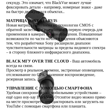
секунду. Это означает, что BlackVue может лучше
фиксировать детали - например, номерные знаки - даже
на быстро движущихся объектах..
МАТРИЦА SONY STARVIS
Новая матрица выполнена по технологии CMOS с
обратной засветкой и разработана в первую очередь для
применения в камерах видеонаблюдения. Повышенные
возможности по части ночного видения объясняются
тем, что разработчики Sony расширили диапазон
чувствительности матрицы за пределы видимого спектра
– в сторону ближнего инфракрасного диапазона.
BLACK МГУ OVER THE CLOUD
- Ваш автомобиль
всегда на связи.
Просмотр в реальном времени, экстренные оповещения,
отслеживание по GPS, удаленное воспроизведение,
резервная запись.
УПРАВЛЕНИЕ С ПОМОЩЬЮ СМАРТФОНА
Удобная синхронизация с мобильными устройствами –
ещё одно ноу-хау BlackVue. Отснятое видео можно прямо
на месте просмотреть, отредактировать или загрузить на
YouTube с помощью смартфона или планшета.