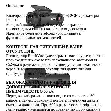
Описание
Видеорегистратор BlackVue DR750S-2CH Две камеры
Full HD
Мощный двухканальный видеорегистратор с
превосходным Full HD качеством видеосъёмки.
Идеальное сочетание эффектного дизайна и
функциональных возможностей.
КОНТРОЛЬ НАД СИТУАЦИЕЙ В ВАШЕ
ОТСУТСТВИЕ
Регистратор BlackVue будет держать вас в курсе событий,
происходивших около припаркованного автомобиля.
Съёмка в режиме парковки активируется автоматически
через 10 минут после прекращения движения или
принудительно по вашему желанию.
ВЫСОКАЯ ЧАСТОТА КАДРОВ ДЛЯ
ДОПОЛНИТЕЛЬНОЙ ЧЕТКОСТИ
ПРЕИМУЩЕСТВО 60 к/с
Передняя камера записывает видео со скоростью 60
кадров в секунду, сохраняя все детали четкими даже в
быстром движении. При 60fps размытость изображения
значительно уменьшается по сравнению с 30 кадрами в