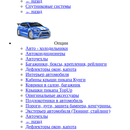
← назад
Спутниковые системы
← назад
Опции
Авто - холодильники
Автокондиционеры
Авточехлы
Багажники, боксы, крепления, рейлинги
Дефлекторы окон, капота
Интерьер автомобиля
Кабины крыши пикапа Кунги
Коврики в салон, багажник
Крышки пикапа TopUp
Оригинальные аксессуары
Подлокотники в автомобиль
Пороги, дуги, защита бампера, кенгурины.
Экстерьер автомобиля (Тюнинг, стайлинг)
Авточехлы
← назад
Дефлекторы окон, капота