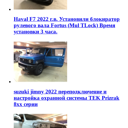
Haval F7 2022 г.в. Установили блокиратор
рулевого вала Fortus (Mul TLock) Время
установки 3 часа.
suzuki jimny 2022 переподключение и
настройка охранной системы TEK Prizrak
8xx серии