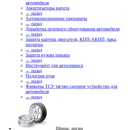
автомобиля
Амортизаторы капота
← назад
Антикоррозионные препараты
← назад
Доработка штатного оборудования автомобиля
← назад
Защита картера двигателя, КПП-АКПП, бака,
раздатки
← назад
Защита кузова пикапа
← назад
Инструмент для автосервиса
← назад
Подогрев руля
← назад
Фаркопы ТСУ тягово сцепное устройство для
автомобиля
← назад
Шины, диски