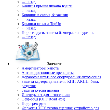
← назад
Кабины крыши пикапа Кунги
← назад
Коврики в салон, багажник
← назад
Крышки пикапа TopUp
← назад
Пороги, дуги, защита бампера, кенгурины.
← назад
Запчасти
Амортизаторы капота
Антикоррозионные препараты
Доработка штатного оборудования автомобиля
Защита картера двигателя, КПП-АКПП, бака,
раздатки
Защита кузова пикапа
Инструмент для автосервиса
Офф-роуд (OFF Road 4x4)
Подогрев руля
Фаркопы ТСУ тягово сцепное устройство для