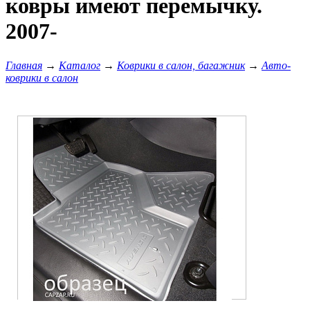
ковры имеют перемычку.
2007-
Главная
→
Каталог
→
Коврики в салон, багажник
→
Авто-
коврики в салон