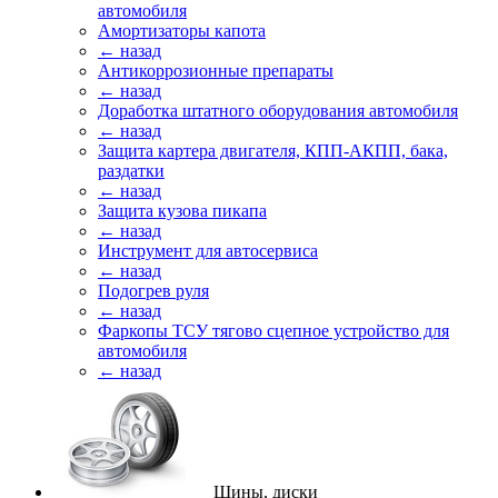
автомобиля
Амортизаторы капота
← назад
Антикоррозионные препараты
← назад
Доработка штатного оборудования автомобиля
← назад
Защита картера двигателя, КПП-АКПП, бака,
раздатки
← назад
Защита кузова пикапа
← назад
Инструмент для автосервиса
← назад
Подогрев руля
← назад
Фаркопы ТСУ тягово сцепное устройство для
автомобиля
← назад
Шины, диски