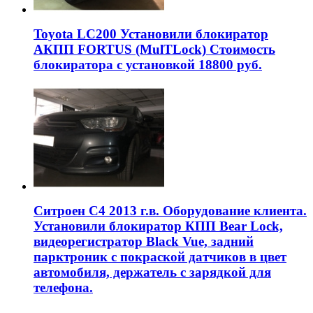
Toyota LC200 Установили блокиратор
АКПП FORTUS (MulTLock) Стоимость
блокиратора с установкой 18800 руб.
Ситроен С4 2013 г.в. Оборудование клиента.
Установили блокиратор КПП Bear Lock,
видеорегистратор Black Vue, задний
парктроник с покраской датчиков в цвет
автомобиля, держатель с зарядкой для
телефона.