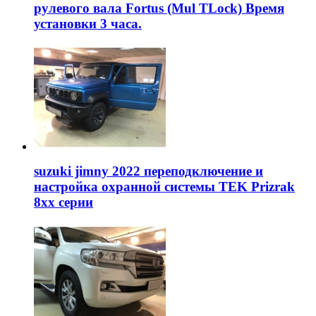
рулевого вала Fortus (Mul TLock) Время
установки 3 часа.
suzuki jimny 2022 переподключение и
настройка охранной системы TEK Prizrak
8xx серии