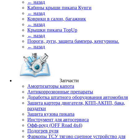
← назад
Кабины крыши пикапа Кунги
← назад
Коврики в салон, багажник
← назад
Крышки пикапа TopUp
← назад
Пороги, дуги, защита бампера, кенгурины.
← назад
Запчасти
Амортизаторы капота
Антикоррозионные препараты
Доработка штатного оборудования автомобиля
Защита картера двигателя, КПП-АКПП, бака,
раздатки
Защита кузова пикапа
Инструмент для автосервиса
Офф-роуд (OFF Road 4x4)
Подогрев руля
Фаркопы ТСУ тягово сцепное устройство для