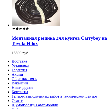
★
★
★
★
★
Монтажная резинка для кунгов Carryboy на
Toyota Hilux
15500 руб.
Доставка
Установка
Гарантия
Акции
Обратная связь
Вакансии
Наши друзья
Контакты
Галерея выполненных работ в техническом центре
Статьи
Шумоизоляция автомобиля