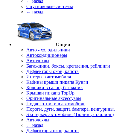
← назад
Спутниковые системы
← назад
Опции
Авто - холодильники
Автокондиционеры
Авточехлы
Багажники, боксы, крепления, рейлинги
Дефлекторы окон, капота
Интерьер автомобиля
Кабины крыши пикапа Кунги
Коврики в салон, багажник
Крышки пикапа TopUp
Оригинальные аксессуары
Подлокотники в автомобиль
Пороги, дуги, защита бампера, кенгурины.
Экстерьер автомобиля (Тюнинг, стайлинг)
Авточехлы
← назад
Дефлекторы окон, капота