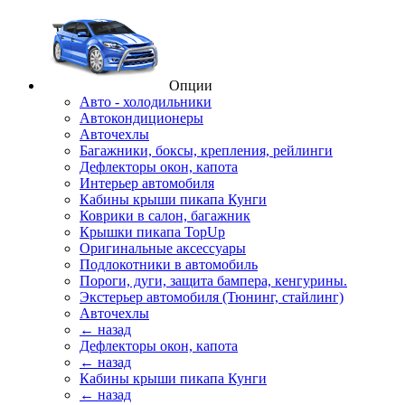
Опции
Авто - холодильники
Автокондиционеры
Авточехлы
Багажники, боксы, крепления, рейлинги
Дефлекторы окон, капота
Интерьер автомобиля
Кабины крыши пикапа Кунги
Коврики в салон, багажник
Крышки пикапа TopUp
Оригинальные аксессуары
Подлокотники в автомобиль
Пороги, дуги, защита бампера, кенгурины.
Экстерьер автомобиля (Тюнинг, стайлинг)
Авточехлы
← назад
Дефлекторы окон, капота
← назад
Кабины крыши пикапа Кунги
← назад