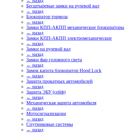
← назад
Бесштыревые замки на рулевой вал
← назад
Блокиратор тормоза
← назад
Замки КПП-АКПП механические блокираторы
← назад
Замки КПП-АКПП электромеханические
← назад
Замки на рулевой вал
← назад
Замки фар головного света
← назад
Замок капота блокиратор Hood Lock
← назад
Защита прокатных автомобилей
← назад
Защита ЭБУ (сейф)
← назад
Механическая защита автомобиля
← назад
Мотосигнализации
← назад
Спутниковые системы
← назад