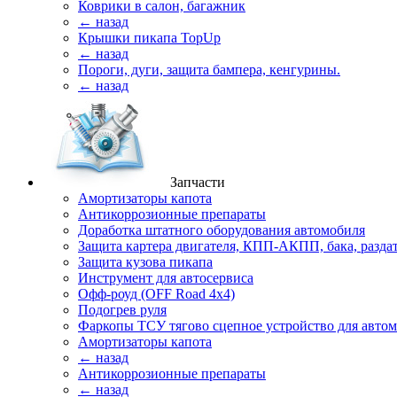
Коврики в салон, багажник
← назад
Крышки пикапа TopUp
← назад
Пороги, дуги, защита бампера, кенгурины.
← назад
Запчасти
Амортизаторы капота
Антикоррозионные препараты
Доработка штатного оборудования автомобиля
Защита картера двигателя, КПП-АКПП, бака, разда
Защита кузова пикапа
Инструмент для автосервиса
Офф-роуд (OFF Road 4x4)
Подогрев руля
Фаркопы ТСУ тягово сцепное устройство для авто
Амортизаторы капота
← назад
Антикоррозионные препараты
← назад