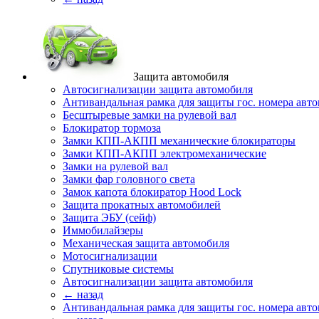
Защита автомобиля
Автосигнализации защита автомобиля
Антивандальная рамка для защиты гос. номера авт
Бесштыревые замки на рулевой вал
Блокиратор тормоза
Замки КПП-АКПП механические блокираторы
Замки КПП-АКПП электромеханические
Замки на рулевой вал
Замки фар головного света
Замок капота блокиратор Hood Lock
Защита прокатных автомобилей
Защита ЭБУ (сейф)
Иммобилайзеры
Механическая защита автомобиля
Мотосигнализации
Спутниковые системы
Автосигнализации защита автомобиля
← назад
Антивандальная рамка для защиты гос. номера авт