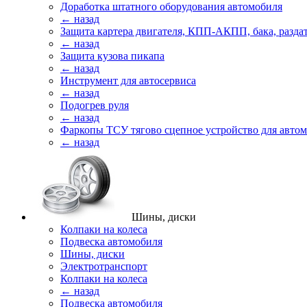
Доработка штатного оборудования автомобиля
← назад
Защита картера двигателя, КПП-АКПП, бака, разда
← назад
Защита кузова пикапа
← назад
Инструмент для автосервиса
← назад
Подогрев руля
← назад
Фаркопы ТСУ тягово сцепное устройство для авто
← назад
Шины, диски
Колпаки на колеса
Подвеска автомобиля
Шины, диски
Электротранспорт
Колпаки на колеса
← назад
Подвеска автомобиля