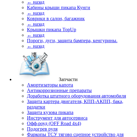
← назад
Кабины крыши пикапа Кунги
← назад
Коврики в салон, багажник
← назад
Крышки пикапа TopUp
← назад
Пороги, дуги, защита бампера, кенгурины.
← назад
Запчасти
Амортизаторы капота
Антикоррозионные препараты
Доработка штатного оборудования автомобиля
Защита картера двигателя, КПП-АКПП, бака,
раздатки
Защита кузова пикапа
Инструмент для автосервиса
Офф-роуд (OFF Road 4x4)
Подогрев руля
Фаркопы ТСУ тягово сцепное устройство для