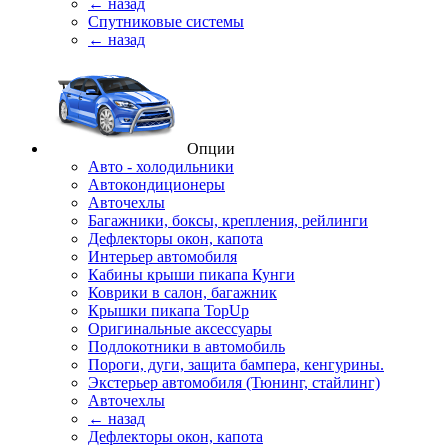
← назад
Спутниковые системы
← назад
Опции
Авто - холодильники
Автокондиционеры
Авточехлы
Багажники, боксы, крепления, рейлинги
Дефлекторы окон, капота
Интерьер автомобиля
Кабины крыши пикапа Кунги
Коврики в салон, багажник
Крышки пикапа TopUp
Оригинальные аксессуары
Подлокотники в автомобиль
Пороги, дуги, защита бампера, кенгурины.
Экстерьер автомобиля (Тюнинг, стайлинг)
Авточехлы
← назад
Дефлекторы окон, капота