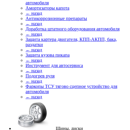
автомобиля
Амортизаторы капота
← назад
Антикоррозионные препараты
← назад
Доработка штатного оборудования автомобиля
← назад
Защита картера двигателя, КПП-АКПП, бака,
раздатки
← назад
Защита кузова пикапа
← назад
Инструмент для автосервиса
← назад
Подогрев руля
← назад
Фаркопы ТСУ тягово сцепное устройство для
автомобиля
← назад
Шины, диски