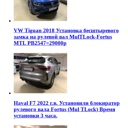
VW Tiguan 2018 Установка бесштыревого
замка на рулевой вал MulTLock-Fortus
MTL РВ2547=29000р
Haval F7 2022 г.в. Установили блокиратор
рулевого вала Fortus (Mul TLock) Время
установки 3 часа.