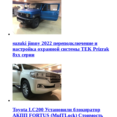
suzuki jimny 2022 переподключение и
настройка охранной системы TEK Prizrak
8xx серии
Toyota LC200 Установили блокиратор
АКПП FORTUS (MulTLock) Стоимость