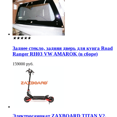
★
★
★
★
★
Заднее стекло, задняя дверь для кунга Road
Ranger RH03 VW AMAROK (в сборе)
159000 руб.
Электросамокат ZAXBOARD TITAN V2.