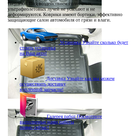
твердеют. Под воздействием солнечных,
ультрафиолетовых лучей не усыхают и не
деформируются. Коврики имеют бортики, эффективно
защищающие салон автомобиля от грязи и влаги.
Установка
Узнайте сколько будет
стоить установка
на Ваш авто!
Доставка
Узнайте как мы можем
осуществить доставку
купленной запчасти!
Галерея работ
Посмотрите
выполненые нами работы
прямо сейчас!