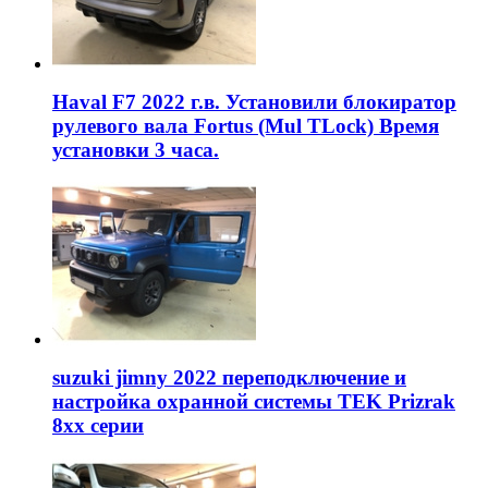
Haval F7 2022 г.в. Установили блокиратор
рулевого вала Fortus (Mul TLock) Время
установки 3 часа.
suzuki jimny 2022 переподключение и
настройка охранной системы TEK Prizrak
8xx серии