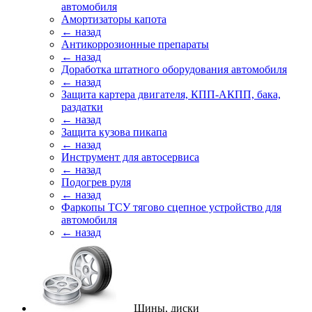
автомобиля
Амортизаторы капота
← назад
Антикоррозионные препараты
← назад
Доработка штатного оборудования автомобиля
← назад
Защита картера двигателя, КПП-АКПП, бака,
раздатки
← назад
Защита кузова пикапа
← назад
Инструмент для автосервиса
← назад
Подогрев руля
← назад
Фаркопы ТСУ тягово сцепное устройство для
автомобиля
← назад
Шины, диски