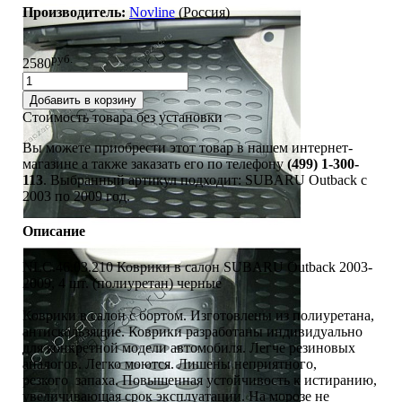
Производитель:
Novline
(Россия)
руб.
2580
Добавить в корзину
Стоимость товара без установки
Вы можете приобрести этот товар в нашем интернет-
магазине а также заказать его по телефону
(499) 1-300-
113
. Выбранный артикул подходит: SUBARU Outback c
2003 по 2009 год.
Описание
NLC.46.03.210 Коврики в салон SUBARU Outback 2003-
2009, 4 шт. (полиуретан) черные
Коврики в салон с бортом. Изготовлены из полиуретана,
антискользящие. Коврики разработаны индивидуально
для конкретной модели автомобиля. Легче резиновых
аналогов. Легко моются. Лишены неприятного,
резкого запаха. Повышенная устойчивость к истиранию,
увеличивающая срок эксплуатации. На морозе не