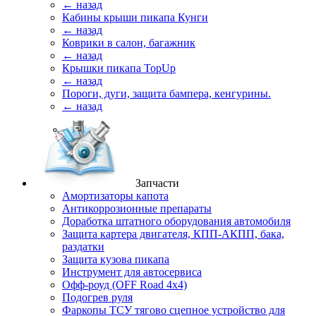
← назад
Кабины крыши пикапа Кунги
← назад
Коврики в салон, багажник
← назад
Крышки пикапа TopUp
← назад
Пороги, дуги, защита бампера, кенгурины.
← назад
Запчасти
Амортизаторы капота
Антикоррозионные препараты
Доработка штатного оборудования автомобиля
Защита картера двигателя, КПП-АКПП, бака,
раздатки
Защита кузова пикапа
Инструмент для автосервиса
Офф-роуд (OFF Road 4x4)
Подогрев руля
Фаркопы ТСУ тягово сцепное устройство для