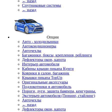
← назад
Спутниковые системы
← назад
Опции
Авто - холодильники
Автокондиционеры
Авточехлы
Багажники, боксы, крепления, рейлинги
Дефлекторы окон, капота
Интерьер автомобиля
Кабины крыши пикапа Кунги
Коврики в салон, багажник
Крышки пикапа TopUp
Оригинальные аксессуары
Подлокотники в автомобиль
Пороги, дуги, защита бампера, кенгурины.
Экстерьер автомобиля (Тюнинг, стайлинг)
Авточехлы
← назад
Дефлекторы окон, капота