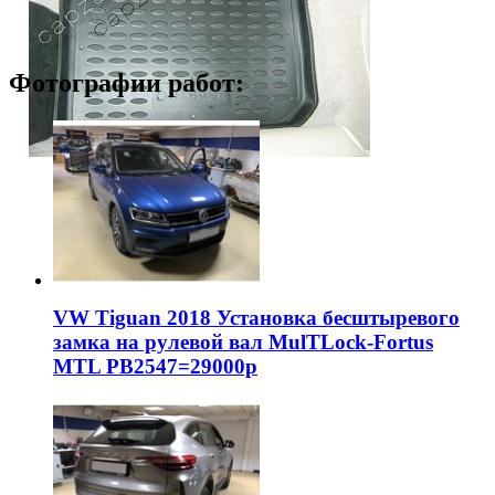
Фотографии работ:
VW Tiguan 2018 Установка бесштыревого
замка на рулевой вал MulTLock-Fortus
MTL РВ2547=29000р