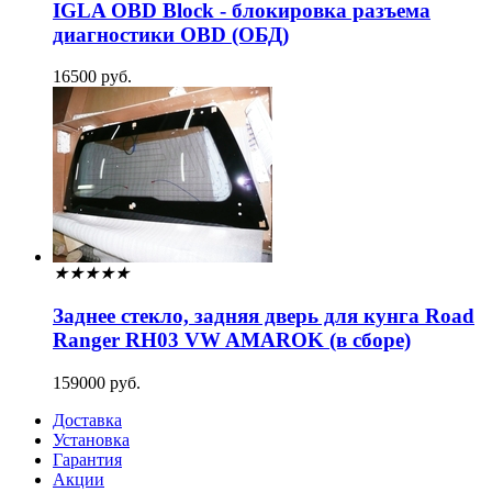
IGLA OBD Block - блокировка разъема
диагностики OBD (ОБД)
16500 руб.
★
★
★
★
★
Заднее стекло, задняя дверь для кунга Road
Ranger RH03 VW AMAROK (в сборе)
159000 руб.
Доставка
Установка
Гарантия
Акции