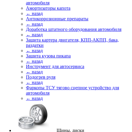
автомобиля
Амортизаторы капота
← назад
Антикоррозионные препараты
← назад
Доработка штатного оборудования автомобиля
← назад
Защита картера двигателя, КПП-АКПП, бака,
раздатки
← назад
Защита кузова пикапа
← назад
Инструмент для автосервиса
← назад
Подогрев руля
← назад
Фаркопы ТСУ тягово сцепное устройство для
автомобиля
← назад
Шины, диски