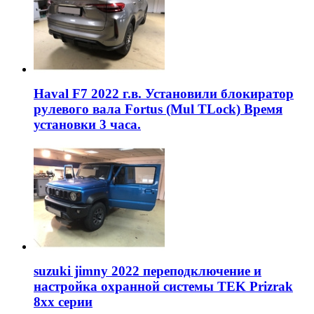
Haval F7 2022 г.в. Установили блокиратор
рулевого вала Fortus (Mul TLock) Время
установки 3 часа.
suzuki jimny 2022 переподключение и
настройка охранной системы TEK Prizrak
8xx серии