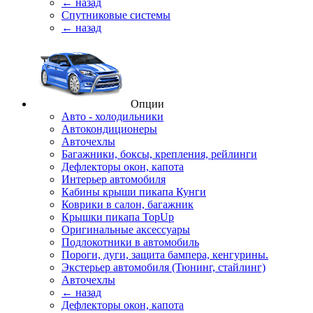
← назад
Спутниковые системы
← назад
Опции
Авто - холодильники
Автокондиционеры
Авточехлы
Багажники, боксы, крепления, рейлинги
Дефлекторы окон, капота
Интерьер автомобиля
Кабины крыши пикапа Кунги
Коврики в салон, багажник
Крышки пикапа TopUp
Оригинальные аксессуары
Подлокотники в автомобиль
Пороги, дуги, защита бампера, кенгурины.
Экстерьер автомобиля (Тюнинг, стайлинг)
Авточехлы
← назад
Дефлекторы окон, капота