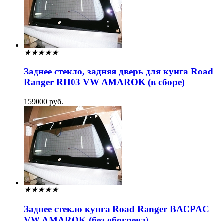
★
★
★
★
★
Заднее стекло, задняя дверь для кунга Road
Ranger RH03 VW AMAROK (в сборе)
159000 руб.
★
★
★
★
★
Заднее стекло кунга Road Ranger BACPAC
VW AMAROK (без обогрева)