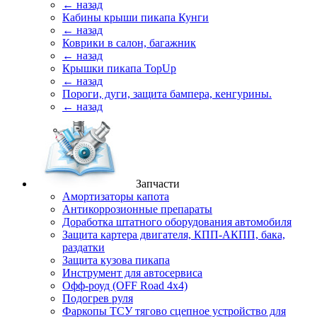
← назад
Кабины крыши пикапа Кунги
← назад
Коврики в салон, багажник
← назад
Крышки пикапа TopUp
← назад
Пороги, дуги, защита бампера, кенгурины.
← назад
Запчасти
Амортизаторы капота
Антикоррозионные препараты
Доработка штатного оборудования автомобиля
Защита картера двигателя, КПП-АКПП, бака,
раздатки
Защита кузова пикапа
Инструмент для автосервиса
Офф-роуд (OFF Road 4x4)
Подогрев руля
Фаркопы ТСУ тягово сцепное устройство для