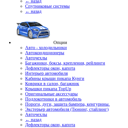
← назад
Спутниковые системы
← назад
Опции
Авто - холодильники
Автокондиционеры
Авточехлы
Багажники, боксы, крепления, рейлинги
Дефлекторы окон, капота
Интерьер автомобиля
Кабины крыши пикапа Кунги
Коврики в салон, багажник
Крышки пикапа TopUp
Оригинальные аксессуары
Подлокотники в автомобиль
Пороги, дуги, защита бампера, кенгурины.
Экстерьер автомобиля (Тюнинг, стайлинг)
Авточехлы
← назад
Дефлекторы окон, капота