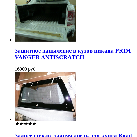
Зашитное напыление в кузов пикапа PRIM
VANGER ANTISCRATCH
16900 руб.
★
★
★
★
★
Заднее стекло, задняя дверь для кунга Road