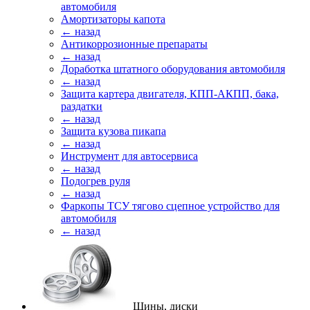
автомобиля
Амортизаторы капота
← назад
Антикоррозионные препараты
← назад
Доработка штатного оборудования автомобиля
← назад
Защита картера двигателя, КПП-АКПП, бака,
раздатки
← назад
Защита кузова пикапа
← назад
Инструмент для автосервиса
← назад
Подогрев руля
← назад
Фаркопы ТСУ тягово сцепное устройство для
автомобиля
← назад
Шины, диски