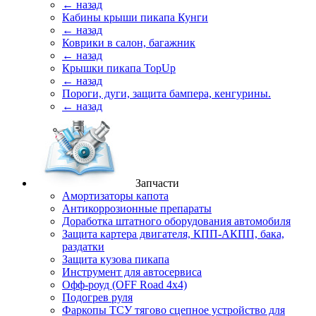
← назад
Кабины крыши пикапа Кунги
← назад
Коврики в салон, багажник
← назад
Крышки пикапа TopUp
← назад
Пороги, дуги, защита бампера, кенгурины.
← назад
Запчасти
Амортизаторы капота
Антикоррозионные препараты
Доработка штатного оборудования автомобиля
Защита картера двигателя, КПП-АКПП, бака,
раздатки
Защита кузова пикапа
Инструмент для автосервиса
Офф-роуд (OFF Road 4x4)
Подогрев руля
Фаркопы ТСУ тягово сцепное устройство для