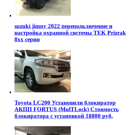
suzuki jimny 2022 переподключение и
настройка охранной системы TEK Prizrak
8xx серии
Toyota LC200 Установили блокиратор
АКПП FORTUS (MulTLock) Стоимость
блокиратора с установкой 18800 руб.