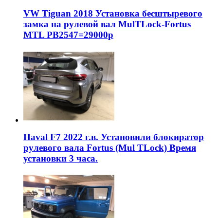
VW Tiguan 2018 Установка бесштыревого
замка на рулевой вал MulTLock-Fortus
MTL РВ2547=29000р
Haval F7 2022 г.в. Установили блокиратор
рулевого вала Fortus (Mul TLock) Время
установки 3 часа.