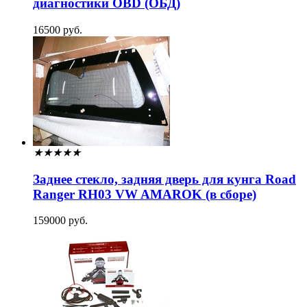
диагностики OBD (ОБД)
16500 руб.
★
★
★
★
★
Заднее стекло, задняя дверь для кунга Road
Ranger RH03 VW AMAROK (в сборе)
159000 руб.