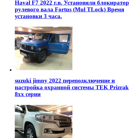
Haval F7 2022 г.в. Установили блокиратор
рулевого вала Fortus (Mul TLock) Время
установки 3 часа.
suzuki jimny 2022 переподключение и
настройка охранной системы TEK Prizrak
8xx серии