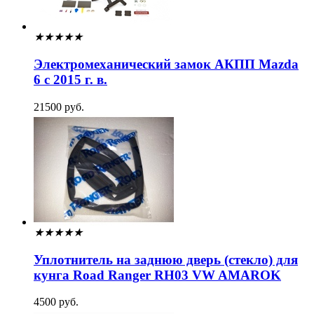
★
★
★
★
★
Электромеханический замок АКПП Mazda
6 с 2015 г. в.
21500 руб.
★
★
★
★
★
Уплотнитель на заднюю дверь (стекло) для
кунга Road Ranger RH03 VW AMAROK
4500 руб.