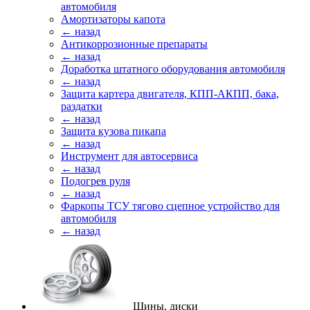
автомобиля
Амортизаторы капота
← назад
Антикоррозионные препараты
← назад
Доработка штатного оборудования автомобиля
← назад
Защита картера двигателя, КПП-АКПП, бака,
раздатки
← назад
Защита кузова пикапа
← назад
Инструмент для автосервиса
← назад
Подогрев руля
← назад
Фаркопы ТСУ тягово сцепное устройство для
автомобиля
← назад
Шины, диски