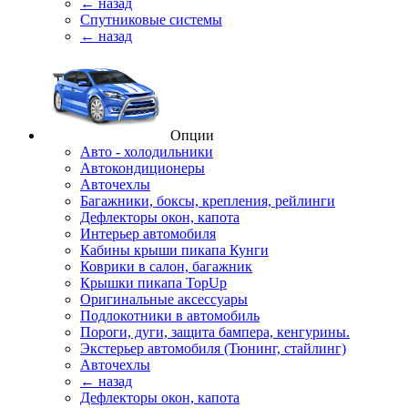
← назад
Спутниковые системы
← назад
Опции
Авто - холодильники
Автокондиционеры
Авточехлы
Багажники, боксы, крепления, рейлинги
Дефлекторы окон, капота
Интерьер автомобиля
Кабины крыши пикапа Кунги
Коврики в салон, багажник
Крышки пикапа TopUp
Оригинальные аксессуары
Подлокотники в автомобиль
Пороги, дуги, защита бампера, кенгурины.
Экстерьер автомобиля (Тюнинг, стайлинг)
Авточехлы
← назад
Дефлекторы окон, капота