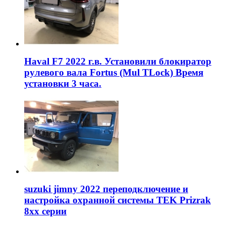
Haval F7 2022 г.в. Установили блокиратор
рулевого вала Fortus (Mul TLock) Время
установки 3 часа.
suzuki jimny 2022 переподключение и
настройка охранной системы TEK Prizrak
8xx серии