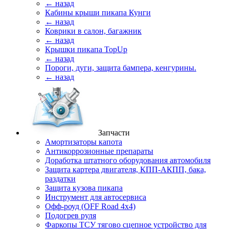
← назад
Кабины крыши пикапа Кунги
← назад
Коврики в салон, багажник
← назад
Крышки пикапа TopUp
← назад
Пороги, дуги, защита бампера, кенгурины.
← назад
Запчасти
Амортизаторы капота
Антикоррозионные препараты
Доработка штатного оборудования автомобиля
Защита картера двигателя, КПП-АКПП, бака,
раздатки
Защита кузова пикапа
Инструмент для автосервиса
Офф-роуд (OFF Road 4x4)
Подогрев руля
Фаркопы ТСУ тягово сцепное устройство для