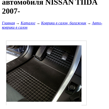
автомобиля NISSAN TIIDA
2007-
Главная
→
Каталог
→
Коврики в салон, багажник
→
Авто-
коврики в салон