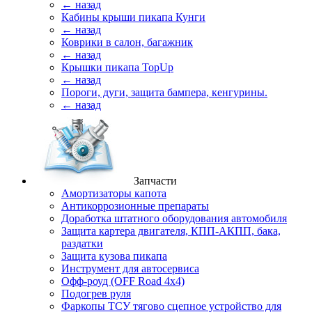
← назад
Кабины крыши пикапа Кунги
← назад
Коврики в салон, багажник
← назад
Крышки пикапа TopUp
← назад
Пороги, дуги, защита бампера, кенгурины.
← назад
Запчасти
Амортизаторы капота
Антикоррозионные препараты
Доработка штатного оборудования автомобиля
Защита картера двигателя, КПП-АКПП, бака,
раздатки
Защита кузова пикапа
Инструмент для автосервиса
Офф-роуд (OFF Road 4x4)
Подогрев руля
Фаркопы ТСУ тягово сцепное устройство для