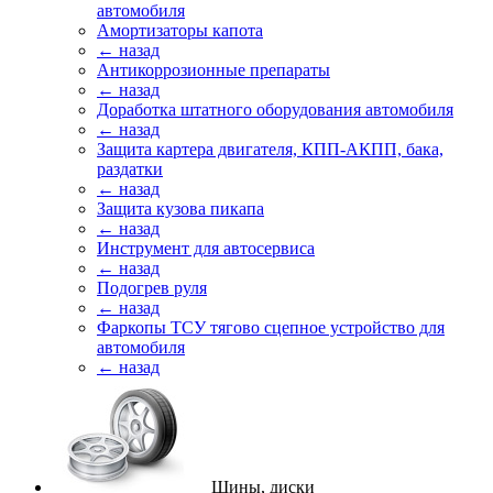
автомобиля
Амортизаторы капота
← назад
Антикоррозионные препараты
← назад
Доработка штатного оборудования автомобиля
← назад
Защита картера двигателя, КПП-АКПП, бака,
раздатки
← назад
Защита кузова пикапа
← назад
Инструмент для автосервиса
← назад
Подогрев руля
← назад
Фаркопы ТСУ тягово сцепное устройство для
автомобиля
← назад
Шины, диски