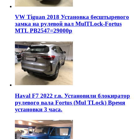
VW Tiguan 2018 Установка бесштыревого
замка на рулевой вал MulTLock-Fortus
MTL РВ2547=29000р
Haval F7 2022 г.в. Установили блокиратор
рулевого вала Fortus (Mul TLock) Время
установки 3 часа.