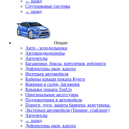
← назад
Спутниковые системы
← назад
Опции
Авто - холодильники
Автокондиционеры
Авточехлы
Багажники, боксы, крепления, рейлинги
Дефлекторы окон, капота
Интерьер автомобиля
Кабины крыши пикапа Кунги
Коврики в салон, багажник
Крышки пикапа TopUp
Оригинальные аксессуары
Подлокотники в автомобиль
Пороги, дуги, защита бампера, кенгурины.
Экстерьер автомобиля (Тюнинг, стайлинг)
Авточехлы
← назад
Дефлекторы окон, капота