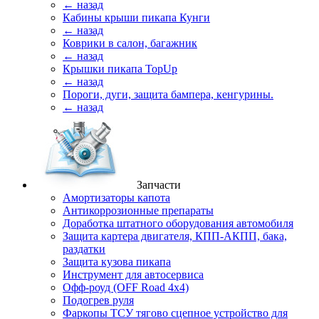
← назад
Кабины крыши пикапа Кунги
← назад
Коврики в салон, багажник
← назад
Крышки пикапа TopUp
← назад
Пороги, дуги, защита бампера, кенгурины.
← назад
Запчасти
Амортизаторы капота
Антикоррозионные препараты
Доработка штатного оборудования автомобиля
Защита картера двигателя, КПП-АКПП, бака,
раздатки
Защита кузова пикапа
Инструмент для автосервиса
Офф-роуд (OFF Road 4x4)
Подогрев руля
Фаркопы ТСУ тягово сцепное устройство для