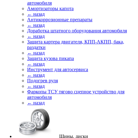
автомобиля
Амортизаторы капота
← назад
Антикоррозионные препараты
← назад
Доработка штатного оборудования автомобиля
← назад
Защита картера двигателя, КПП-АКПП, бака,
раздатки
← назад
Защита кузова пикапа
← назад
Инструмент для автосервиса
← назад
Подогрев руля
← назад
Фаркопы ТСУ тягово сцепное устройство для
автомобиля
← назад
Шины, диски