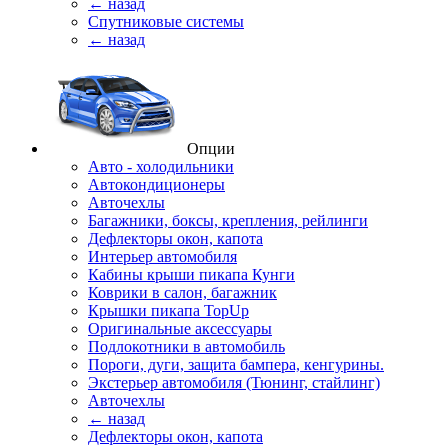
← назад
Спутниковые системы
← назад
Опции
Авто - холодильники
Автокондиционеры
Авточехлы
Багажники, боксы, крепления, рейлинги
Дефлекторы окон, капота
Интерьер автомобиля
Кабины крыши пикапа Кунги
Коврики в салон, багажник
Крышки пикапа TopUp
Оригинальные аксессуары
Подлокотники в автомобиль
Пороги, дуги, защита бампера, кенгурины.
Экстерьер автомобиля (Тюнинг, стайлинг)
Авточехлы
← назад
Дефлекторы окон, капота