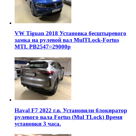
VW Tiguan 2018 Установка бесштыревого
замка на рулевой вал MulTLock-Fortus
MTL РВ2547=29000р
Haval F7 2022 г.в. Установили блокиратор
рулевого вала Fortus (Mul TLock) Время
установки 3 часа.