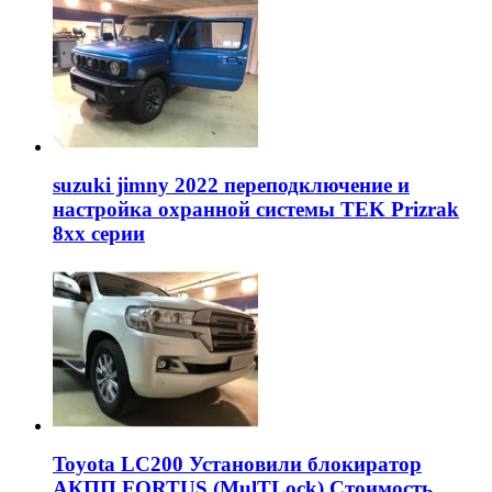
suzuki jimny 2022 переподключение и
настройка охранной системы TEK Prizrak
8xx серии
Toyota LC200 Установили блокиратор
АКПП FORTUS (MulTLock) Стоимость