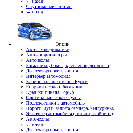
← назад
Спутниковые системы
← назад
Опции
Авто - холодильники
Автокондиционеры
Авточехлы
Багажники, боксы, крепления, рейлинги
Дефлекторы окон, капота
Интерьер автомобиля
Кабины крыши пикапа Кунги
Коврики в салон, багажник
Крышки пикапа TopUp
Оригинальные аксессуары
Подлокотники в автомобиль
Пороги, дуги, защита бампера, кенгурины.
Экстерьер автомобиля (Тюнинг, стайлинг)
Авточехлы
← назад
Дефлекторы окон, капота