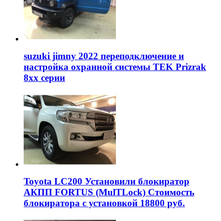
suzuki jimny 2022 переподключение и
настройка охранной системы TEK Prizrak
8xx серии
Toyota LC200 Установили блокиратор
АКПП FORTUS (MulTLock) Стоимость
блокиратора с установкой 18800 руб.