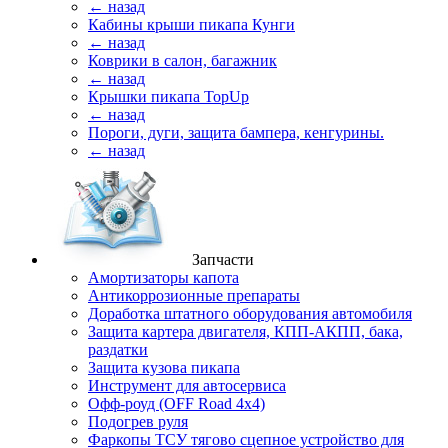
← назад
Кабины крыши пикапа Кунги
← назад
Коврики в салон, багажник
← назад
Крышки пикапа TopUp
← назад
Пороги, дуги, защита бампера, кенгурины.
← назад
Запчасти
Амортизаторы капота
Антикоррозионные препараты
Доработка штатного оборудования автомобиля
Защита картера двигателя, КПП-АКПП, бака,
раздатки
Защита кузова пикапа
Инструмент для автосервиса
Офф-роуд (OFF Road 4x4)
Подогрев руля
Фаркопы ТСУ тягово сцепное устройство для