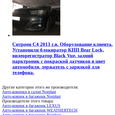
Ситроен С4 2013 г.в. Оборудование клиента.
Установили блокиратор КПП Bear Lock,
видеорегистратор Black Vue, задний
парктроник с покраской датчиков в цвет
автомобиля, держатель с зарядкой для
телефона.
Другие категории этого же производителя:
Авто-коврики в салон Norplast
Авто-коврик в багажник Norplast
Производители этого товара:
Авто-коврик в багажник LEXUS
Авто-коврик в багажник WEATHERTECH
Авто-коврик в багажник Norplast