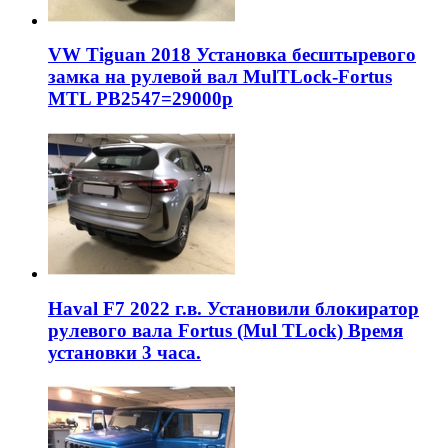
VW Tiguan 2018 Установка бесштыревого
замка на рулевой вал MulTLock-Fortus
MTL РВ2547=29000р
Haval F7 2022 г.в. Установили блокиратор
рулевого вала Fortus (Mul TLock) Время
установки 3 часа.