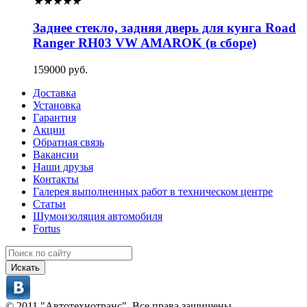
★
★
★
★
★
Заднее стекло, задняя дверь для кунга Road
Ranger RH03 VW AMAROK (в сборе)
159000 руб.
Доставка
Установка
Гарантия
Акции
Обратная связь
Вакансии
Наши друзья
Контакты
Галерея выполненных работ в техническом центре
Статьи
Шумоизоляция автомобиля
Fortus
Искать
© 2011 "Автотехнотранс". Все права защищены.