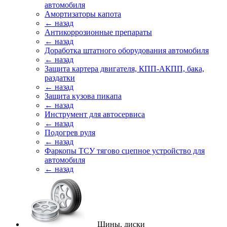
автомобиля
Амортизаторы капота
← назад
Антикоррозионные препараты
← назад
Доработка штатного оборудования автомобиля
← назад
Защита картера двигателя, КПП-АКПП, бака,
раздатки
← назад
Защита кузова пикапа
← назад
Инструмент для автосервиса
← назад
Подогрев руля
← назад
Фаркопы ТСУ тягово сцепное устройство для
автомобиля
← назад
Шины, диски