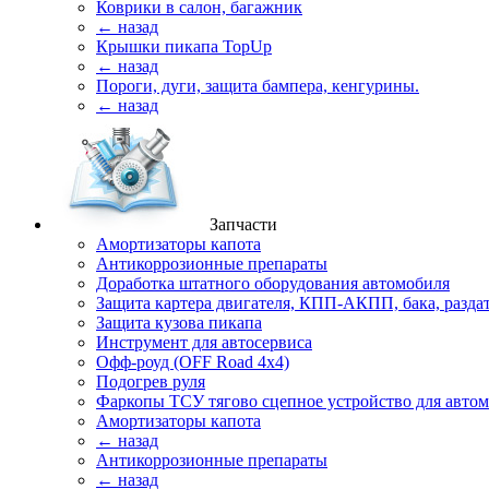
Коврики в салон, багажник
← назад
Крышки пикапа TopUp
← назад
Пороги, дуги, защита бампера, кенгурины.
← назад
Запчасти
Амортизаторы капота
Антикоррозионные препараты
Доработка штатного оборудования автомобиля
Защита картера двигателя, КПП-АКПП, бака, разда
Защита кузова пикапа
Инструмент для автосервиса
Офф-роуд (OFF Road 4x4)
Подогрев руля
Фаркопы ТСУ тягово сцепное устройство для авто
Амортизаторы капота
← назад
Антикоррозионные препараты
← назад