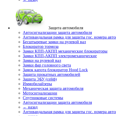
Защита автомобиля
Автосигнализации защита автомобиля
Антивандальная рамка для защиты гос. номера авт
Бесштыревые замки на рулевой вал
Блокиратор тормоза
Замки КПП-АКПП механические блокираторы
Замки КПП-АКПП электромеханические
Замки на рулевой вал
Замки фар головного света
Замок капота блокиратор Hood Lock
Защита прокатных автомобилей
Защита ЭБУ (сейф)
Иммобилайзеры
Механическая защита автомобиля
Мотосигнализации
Спутниковые системы
Автосигнализации защита автомобиля
← назад
Антивандальная рамка для защиты гос. номера авт