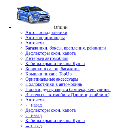
Опции
Авто - холодильники
Автокондиционеры
Авточехлы
Багажники, боксы, крепления, рейлинги
Дефлекторы окон, капота
Интерьер автомобиля
Кабины крыши пикапа Кунги
Коврики в салон, багажник
Крышки пикапа TopUp
Оригинальные аксессуары
Подлокотники в автомобиль
Пороги, дуги, защита бампера, кенгурины.
Экстерьер автомобиля (Тюнинг, стайлинг)
Авточехлы
← назад
Дефлекторы окон, капота
← назад
Кабины крыши пикапа Кунги
← назад