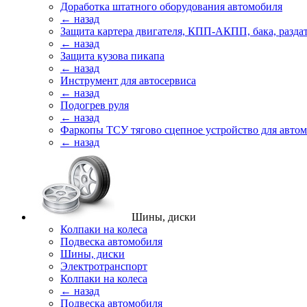
Доработка штатного оборудования автомобиля
← назад
Защита картера двигателя, КПП-АКПП, бака, разда
← назад
Защита кузова пикапа
← назад
Инструмент для автосервиса
← назад
Подогрев руля
← назад
Фаркопы ТСУ тягово сцепное устройство для авто
← назад
Шины, диски
Колпаки на колеса
Подвеска автомобиля
Шины, диски
Электротранспорт
Колпаки на колеса
← назад
Подвеска автомобиля