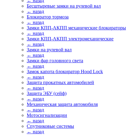
← назад
Бесштыревые замки на рулевой вал
← назад
Блокиратор тормоза
← назад
Замки КПП-АКПП механические блокираторы
← назад
Замки КПП-АКПП электромеханические
← назад
Замки на рулевой вал
← назад
Замки фар головного света
← назад
Замок капота блокиратор Hood Lock
← назад
Защита прокатных автомобилей
← назад
Защита ЭБУ (сейф)
← назад
Механическая защита автомобиля
← назад
Мотосигнализации
← назад
Спутниковые системы
← назад