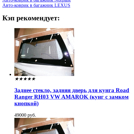
Авто-коврик в багажник LEXUS
Кэп рекомендует:
★
★
★
★
★
Заднее стекло, задняя дверь для кунга Road
Ranger RH03 VW AMAROK (кунг с замком
кнопкой)
49000 руб.