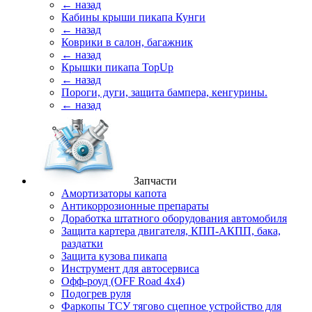
← назад
Кабины крыши пикапа Кунги
← назад
Коврики в салон, багажник
← назад
Крышки пикапа TopUp
← назад
Пороги, дуги, защита бампера, кенгурины.
← назад
Запчасти
Амортизаторы капота
Антикоррозионные препараты
Доработка штатного оборудования автомобиля
Защита картера двигателя, КПП-АКПП, бака,
раздатки
Защита кузова пикапа
Инструмент для автосервиса
Офф-роуд (OFF Road 4x4)
Подогрев руля
Фаркопы ТСУ тягово сцепное устройство для