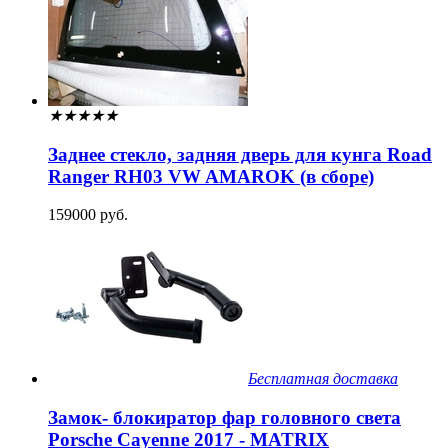
★
★
★
★
★
Заднее стекло, задняя дверь для кунга Road
Ranger RH03 VW AMAROK (в сборе)
159000 руб.
Бесплатная доставка
Замок- блокиратор фар головного света
Porsche Cayenne 2017 - MATRIX