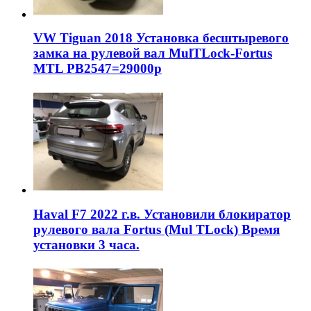
VW Tiguan 2018 Установка бесштыревого
замка на рулевой вал MulTLock-Fortus
MTL РВ2547=29000р
Haval F7 2022 г.в. Установили блокиратор
рулевого вала Fortus (Mul TLock) Время
установки 3 часа.