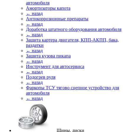
автомобиля
Амортизаторы капота
← назад
Антикоррозионные препараты
← назад
Доработка штатного оборудования автомобиля
← назад
Защита картера двигателя, КПП-АКПП, бака,
раздатки
← назад
Защита кузова пикапа
← назад
Инструмент для автосервиса
← назад
Подогрев руля
← назад
Фаркопы ТСУ тягово сцепное устройство для
автомобиля
← назад
Шины, диски