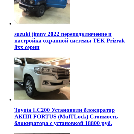
suzuki jimny 2022 переподключение и
настройка охранной системы TEK Prizrak
8xx серии
Toyota LC200 Установили блокиратор
АКПП FORTUS (MulTLock) Стоимость
блокиратора с установкой 18800 руб.