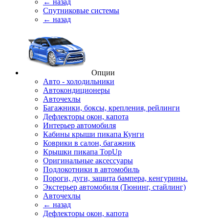
← назад
Спутниковые системы
← назад
Опции
Авто - холодильники
Автокондиционеры
Авточехлы
Багажники, боксы, крепления, рейлинги
Дефлекторы окон, капота
Интерьер автомобиля
Кабины крыши пикапа Кунги
Коврики в салон, багажник
Крышки пикапа TopUp
Оригинальные аксессуары
Подлокотники в автомобиль
Пороги, дуги, защита бампера, кенгурины.
Экстерьер автомобиля (Тюнинг, стайлинг)
Авточехлы
← назад
Дефлекторы окон, капота