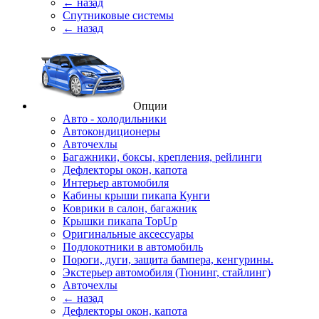
← назад
Спутниковые системы
← назад
Опции
Авто - холодильники
Автокондиционеры
Авточехлы
Багажники, боксы, крепления, рейлинги
Дефлекторы окон, капота
Интерьер автомобиля
Кабины крыши пикапа Кунги
Коврики в салон, багажник
Крышки пикапа TopUp
Оригинальные аксессуары
Подлокотники в автомобиль
Пороги, дуги, защита бампера, кенгурины.
Экстерьер автомобиля (Тюнинг, стайлинг)
Авточехлы
← назад
Дефлекторы окон, капота