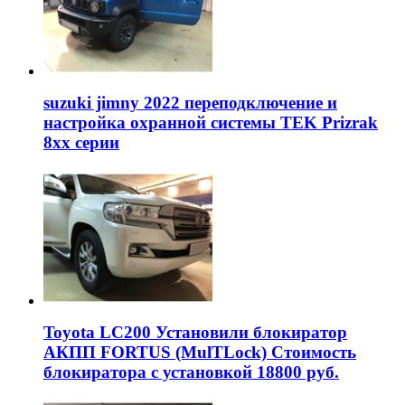
suzuki jimny 2022 переподключение и
настройка охранной системы TEK Prizrak
8xx серии
Toyota LC200 Установили блокиратор
АКПП FORTUS (MulTLock) Стоимость
блокиратора с установкой 18800 руб.