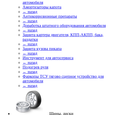
автомобиля
Амортизаторы капота
← назад
Антикоррозионные препараты
← назад
Доработка штатного оборудования автомобиля
← назад
Защита картера двигателя, КПП-АКПП, бака,
раздатки
← назад
Защита кузова пикапа
← назад
Инструмент для автосервиса
← назад
Подогрев руля
← назад
Фаркопы ТСУ тягово сцепное устройство для
автомобиля
← назад
Шины, диски