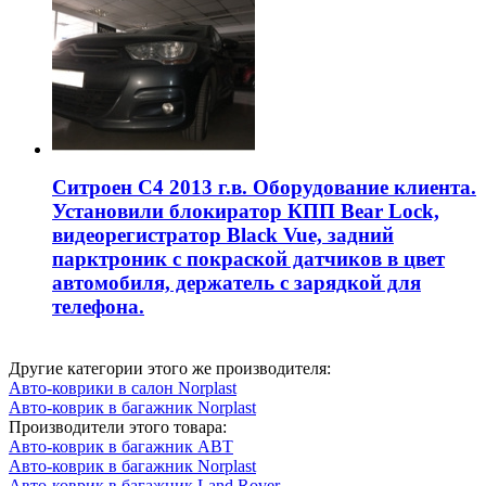
Ситроен С4 2013 г.в. Оборудование клиента.
Установили блокиратор КПП Bear Lock,
видеорегистратор Black Vue, задний
парктроник с покраской датчиков в цвет
автомобиля, держатель с зарядкой для
телефона.
Другие категории этого же производителя:
Авто-коврики в салон Norplast
Авто-коврик в багажник Norplast
Производители этого товара:
Авто-коврик в багажник ABT
Авто-коврик в багажник Norplast
Авто-коврик в багажник Land Rover