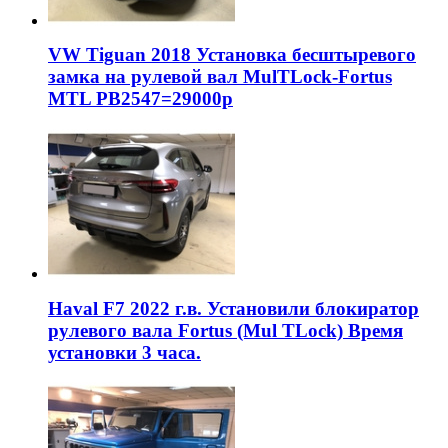
VW Tiguan 2018 Установка бесштыревого
замка на рулевой вал MulTLock-Fortus
MTL РВ2547=29000р
Haval F7 2022 г.в. Установили блокиратор
рулевого вала Fortus (Mul TLock) Время
установки 3 часа.