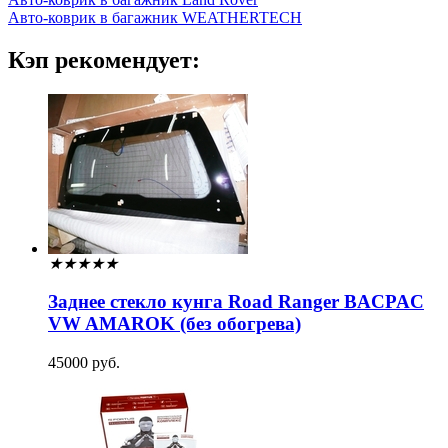
Авто-коврик в багажник WEATHERTECH
Кэп рекомендует:
★
★
★
★
★
Заднее стекло кунга Road Ranger BACPAC
VW AMAROK (без обогрева)
45000 руб.