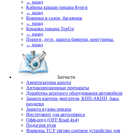
← назад
Кабины крыши пикапа Кунги
← назад
Коврики в салон, багажник
← назад
Крышки пикапа TopUp
← назад
Пороги, дуги, защита бампера, кенгурины.
← назад
Запчасти
Амортизаторы капота
Антикоррозионные препараты
Доработка штатного оборудования автомобиля
Защита картера двигателя, КПП-АКПП, бака,
раздатки
Защита кузова пикапа
Инструмент для автосервиса
Офф-роуд (OFF Road 4x4)
Подогрев руля
Фаркопы ТСУ тягово сцепное устройство для