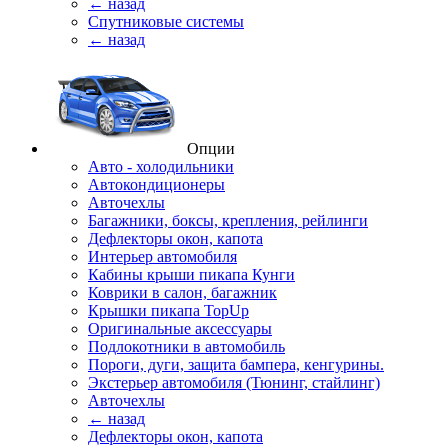
← назад
Спутниковые системы
← назад
Опции
Авто - холодильники
Автокондиционеры
Авточехлы
Багажники, боксы, крепления, рейлинги
Дефлекторы окон, капота
Интерьер автомобиля
Кабины крыши пикапа Кунги
Коврики в салон, багажник
Крышки пикапа TopUp
Оригинальные аксессуары
Подлокотники в автомобиль
Пороги, дуги, защита бампера, кенгурины.
Экстерьер автомобиля (Тюнинг, стайлинг)
Авточехлы
← назад
Дефлекторы окон, капота