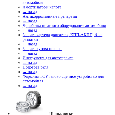
автомобиля
Амортизаторы капота
← назад
Антикоррозионные препараты
← назад
Доработка штатного оборудования автомобиля
← назад
Защита картера двигателя, КПП-АКПП, бака,
раздатки
← назад
Защита кузова пикапа
← назад
Инструмент для автосервиса
← назад
Подогрев руля
← назад
Фаркопы ТСУ тягово сцепное устройство для
автомобиля
← назад
Шины, диски