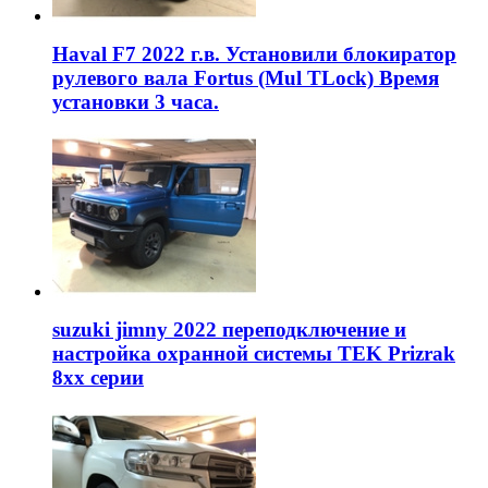
Haval F7 2022 г.в. Установили блокиратор
рулевого вала Fortus (Mul TLock) Время
установки 3 часа.
suzuki jimny 2022 переподключение и
настройка охранной системы TEK Prizrak
8xx серии