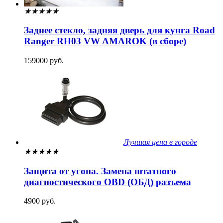
★
★
★
★
★
Заднее стекло, задняя дверь для кунга Road
Ranger RH03 VW AMAROK (в сборе)
159000 руб.
Лучшая цена в городе
★
★
★
★
★
Защита от угона. Замена штатного
диагностического OBD (ОБД) разъема
4900 руб.