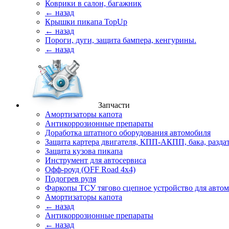
Коврики в салон, багажник
← назад
Крышки пикапа TopUp
← назад
Пороги, дуги, защита бампера, кенгурины.
← назад
Запчасти
Амортизаторы капота
Антикоррозионные препараты
Доработка штатного оборудования автомобиля
Защита картера двигателя, КПП-АКПП, бака, разда
Защита кузова пикапа
Инструмент для автосервиса
Офф-роуд (OFF Road 4x4)
Подогрев руля
Фаркопы ТСУ тягово сцепное устройство для авто
Амортизаторы капота
← назад
Антикоррозионные препараты
← назад