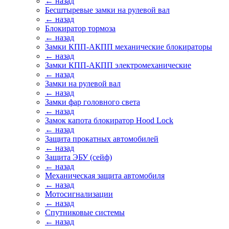
← назад
Бесштыревые замки на рулевой вал
← назад
Блокиратор тормоза
← назад
Замки КПП-АКПП механические блокираторы
← назад
Замки КПП-АКПП электромеханические
← назад
Замки на рулевой вал
← назад
Замки фар головного света
← назад
Замок капота блокиратор Hood Lock
← назад
Защита прокатных автомобилей
← назад
Защита ЭБУ (сейф)
← назад
Механическая защита автомобиля
← назад
Мотосигнализации
← назад
Спутниковые системы
← назад