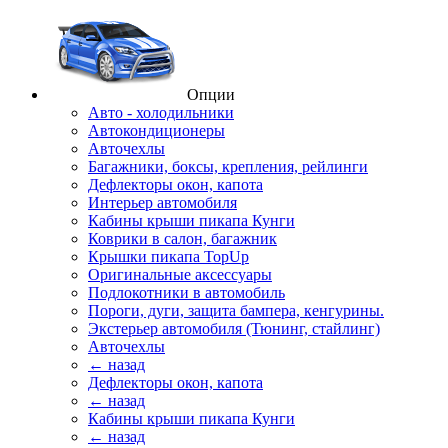
Опции
Авто - холодильники
Автокондиционеры
Авточехлы
Багажники, боксы, крепления, рейлинги
Дефлекторы окон, капота
Интерьер автомобиля
Кабины крыши пикапа Кунги
Коврики в салон, багажник
Крышки пикапа TopUp
Оригинальные аксессуары
Подлокотники в автомобиль
Пороги, дуги, защита бампера, кенгурины.
Экстерьер автомобиля (Тюнинг, стайлинг)
Авточехлы
← назад
Дефлекторы окон, капота
← назад
Кабины крыши пикапа Кунги
← назад