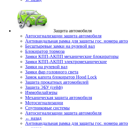
Защита автомобиля
Автосигнализации защита автомобиля
Антивандальная рамка для защиты гос. номера авт
Бесштыревые замки на рулевой вал
Блокиратор тормоза
Замки КПП-АКПП механические блокираторы
Замки КПП-АКПП электромеханические
Замки на рулевой вал
Замки фар головного света
Замок капота блокиратор Hood Lock
Защита прокатных автомобилей
Защита ЭБУ (сейф)
Иммобилайзеры
Механическая защита автомобиля
Мотосигнализации
Спутниковые системы
Автосигнализации защита автомобиля
← назад
Антивандальная рамка для защиты гос. номера авт