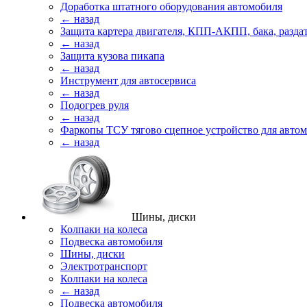
Доработка штатного оборудования автомобиля
← назад
Защита картера двигателя, КПП-АКПП, бака, разда
← назад
Защита кузова пикапа
← назад
Инструмент для автосервиса
← назад
Подогрев руля
← назад
Фаркопы ТСУ тягово сцепное устройство для авто
← назад
Шины, диски
Колпаки на колеса
Подвеска автомобиля
Шины, диски
Электротранспорт
Колпаки на колеса
← назад
Подвеска автомобиля