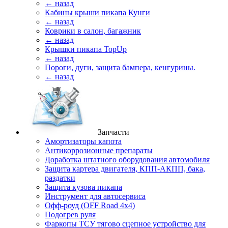
← назад
Кабины крыши пикапа Кунги
← назад
Коврики в салон, багажник
← назад
Крышки пикапа TopUp
← назад
Пороги, дуги, защита бампера, кенгурины.
← назад
Запчасти
Амортизаторы капота
Антикоррозионные препараты
Доработка штатного оборудования автомобиля
Защита картера двигателя, КПП-АКПП, бака,
раздатки
Защита кузова пикапа
Инструмент для автосервиса
Офф-роуд (OFF Road 4x4)
Подогрев руля
Фаркопы ТСУ тягово сцепное устройство для