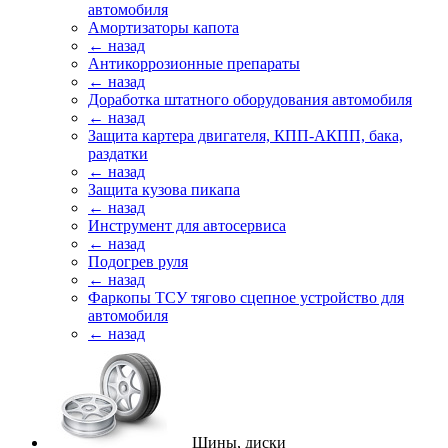
автомобиля
Амортизаторы капота
← назад
Антикоррозионные препараты
← назад
Доработка штатного оборудования автомобиля
← назад
Защита картера двигателя, КПП-АКПП, бака,
раздатки
← назад
Защита кузова пикапа
← назад
Инструмент для автосервиса
← назад
Подогрев руля
← назад
Фаркопы ТСУ тягово сцепное устройство для
автомобиля
← назад
Шины, диски