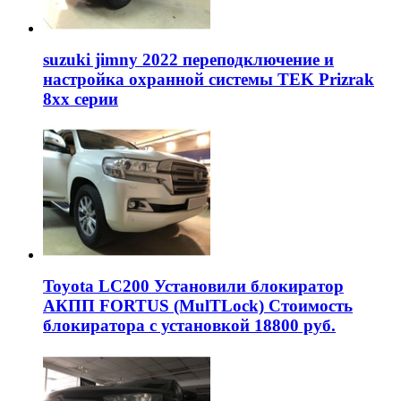
suzuki jimny 2022 переподключение и
настройка охранной системы TEK Prizrak
8xx серии
Toyota LC200 Установили блокиратор
АКПП FORTUS (MulTLock) Стоимость
блокиратора с установкой 18800 руб.