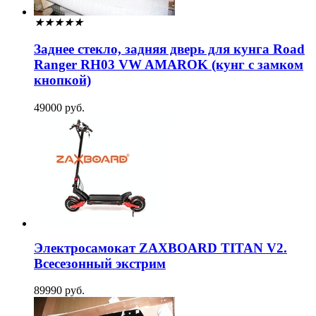
★
★
★
★
★
Заднее стекло, задняя дверь для кунга Road
Ranger RH03 VW AMAROK (кунг с замком
кнопкой)
49000 руб.
Электросамокат ZAXBOARD TITAN V2.
Всесезонный экстрим
89990 руб.