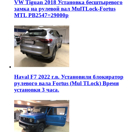
VW Tiguan 2018 Установка бесштыревого
замка на рулевой вал MulTLock-Fortus
MTL РВ2547=29000р
Haval F7 2022 г.в. Установили блокиратор
рулевого вала Fortus (Mul TLock) Время
установки 3 часа.