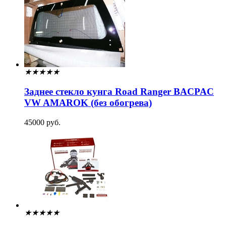
★
★
★
★
★
Заднее стекло кунга Road Ranger BACPAC
VW AMAROK (без обогрева)
45000 руб.
★
★
★
★
★