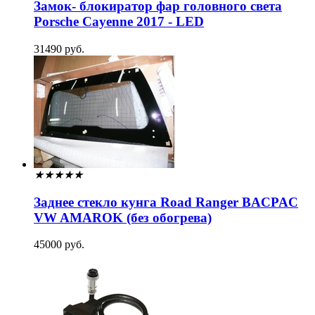
Замок- блокиратор фар головного света
Porsche Cayenne 2017 - LED
31490 руб.
★
★
★
★
★
Заднее стекло кунга Road Ranger BACPAC
VW AMAROK (без обогрева)
45000 руб.