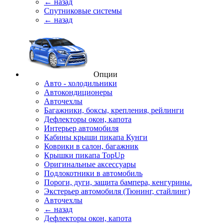
← назад
Спутниковые системы
← назад
Опции
Авто - холодильники
Автокондиционеры
Авточехлы
Багажники, боксы, крепления, рейлинги
Дефлекторы окон, капота
Интерьер автомобиля
Кабины крыши пикапа Кунги
Коврики в салон, багажник
Крышки пикапа TopUp
Оригинальные аксессуары
Подлокотники в автомобиль
Пороги, дуги, защита бампера, кенгурины.
Экстерьер автомобиля (Тюнинг, стайлинг)
Авточехлы
← назад
Дефлекторы окон, капота