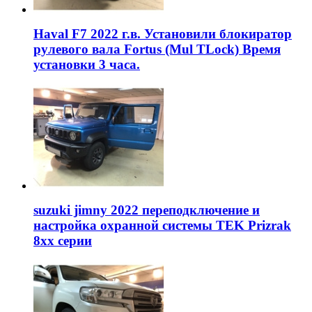
Haval F7 2022 г.в. Установили блокиратор
рулевого вала Fortus (Mul TLock) Время
установки 3 часа.
suzuki jimny 2022 переподключение и
настройка охранной системы TEK Prizrak
8xx серии