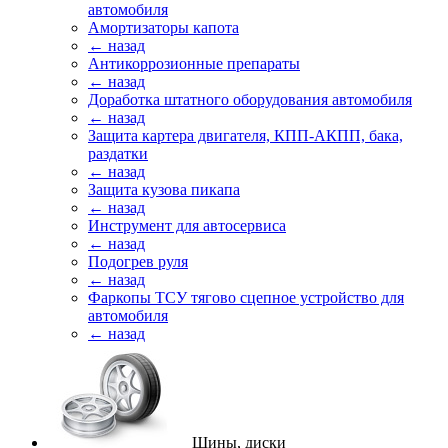
автомобиля
Амортизаторы капота
← назад
Антикоррозионные препараты
← назад
Доработка штатного оборудования автомобиля
← назад
Защита картера двигателя, КПП-АКПП, бака,
раздатки
← назад
Защита кузова пикапа
← назад
Инструмент для автосервиса
← назад
Подогрев руля
← назад
Фаркопы ТСУ тягово сцепное устройство для
автомобиля
← назад
Шины, диски