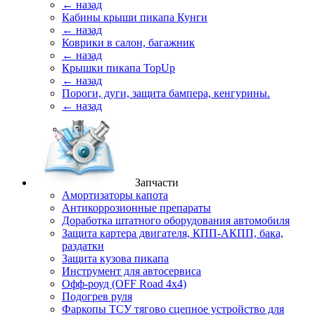
← назад
Кабины крыши пикапа Кунги
← назад
Коврики в салон, багажник
← назад
Крышки пикапа TopUp
← назад
Пороги, дуги, защита бампера, кенгурины.
← назад
Запчасти
Амортизаторы капота
Антикоррозионные препараты
Доработка штатного оборудования автомобиля
Защита картера двигателя, КПП-АКПП, бака,
раздатки
Защита кузова пикапа
Инструмент для автосервиса
Офф-роуд (OFF Road 4x4)
Подогрев руля
Фаркопы ТСУ тягово сцепное устройство для