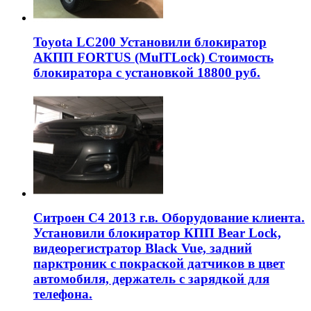
Toyota LC200 Установили блокиратор
АКПП FORTUS (MulTLock) Стоимость
блокиратора с установкой 18800 руб.
Ситроен С4 2013 г.в. Оборудование клиента.
Установили блокиратор КПП Bear Lock,
видеорегистратор Black Vue, задний
парктроник с покраской датчиков в цвет
автомобиля, держатель с зарядкой для
телефона.