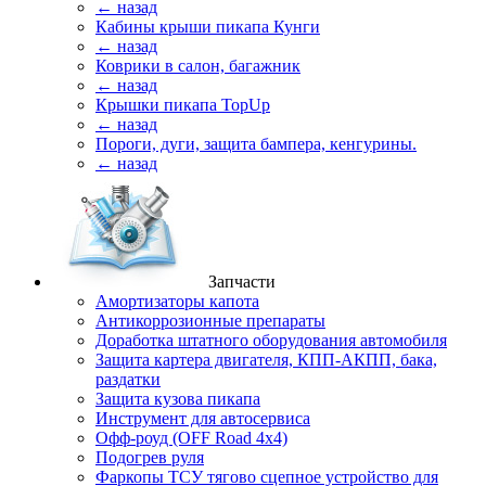
← назад
Кабины крыши пикапа Кунги
← назад
Коврики в салон, багажник
← назад
Крышки пикапа TopUp
← назад
Пороги, дуги, защита бампера, кенгурины.
← назад
Запчасти
Амортизаторы капота
Антикоррозионные препараты
Доработка штатного оборудования автомобиля
Защита картера двигателя, КПП-АКПП, бака,
раздатки
Защита кузова пикапа
Инструмент для автосервиса
Офф-роуд (OFF Road 4x4)
Подогрев руля
Фаркопы ТСУ тягово сцепное устройство для