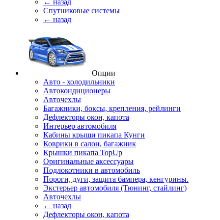
← назад
Спутниковые системы
← назад
Опции
Авто - холодильники
Автокондиционеры
Авточехлы
Багажники, боксы, крепления, рейлинги
Дефлекторы окон, капота
Интерьер автомобиля
Кабины крыши пикапа Кунги
Коврики в салон, багажник
Крышки пикапа TopUp
Оригинальные аксессуары
Подлокотники в автомобиль
Пороги, дуги, защита бампера, кенгурины.
Экстерьер автомобиля (Тюнинг, стайлинг)
Авточехлы
← назад
Дефлекторы окон, капота