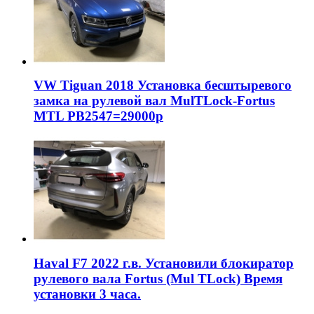
VW Tiguan 2018 Установка бесштыревого
замка на рулевой вал MulTLock-Fortus
MTL РВ2547=29000р
Haval F7 2022 г.в. Установили блокиратор
рулевого вала Fortus (Mul TLock) Время
установки 3 часа.