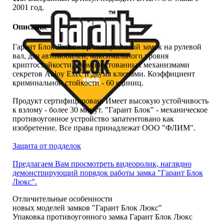
2001 год.
Описание
Гарант Блок Люкс - противоугонный замок на рулевой
вал, для автомобилей, максимального уровня
криптостойкости, укомплектованных механизмами
секретов Abloy Exec и двумя ключами. Коэффициент
криминальной стойкости - 60 единиц.
Продукт сертифицирован. Имеет высокую устойчивость
к взлому - более 30 минут. "Гарант Блок" - механическое
противоугонное устройство запатентовано как
изобретение. Все права принадлежат ООО "ФЛИМ".
Защита от подделок
Предлагаем Вам просмотреть видеоролик, наглядно
демонстрирующий порядок работы замка "Гарант Блок
Люкс".
Отличительные особенности
новых моделей замков "Гарант Блок Люкс"
Упаковка противоугонного замка Гарант Блок Люкс