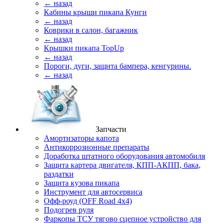
← назад
Кабины крыши пикапа Кунги
← назад
Коврики в салон, багажник
← назад
Крышки пикапа TopUp
← назад
Пороги, дуги, защита бампера, кенгурины.
← назад
Запчасти
Амортизаторы капота
Антикоррозионные препараты
Доработка штатного оборудования автомобиля
Защита картера двигателя, КПП-АКПП, бака,
раздатки
Защита кузова пикапа
Инструмент для автосервиса
Офф-роуд (OFF Road 4x4)
Подогрев руля
Фаркопы ТСУ тягово сцепное устройство для