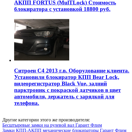
АКПП FORTUS (MulTLock) Стоимость
блокиратора с установкой 18800 руб.
Ситроен С4 2013 г.в. Оборудование клиента.
Установили блокиратор КПП Bear Lock,
видеорегистратор Black Vue, задний
парктроник с покраской датчиков в цвет
автомобиля, держатель с зарядкой для
телефона.
Другие категории этого же производителя:
Бесштыревые замки на рулевой вал Гарант Флим
Замки КПП-АКПП механические блокираторы Гарант Флим