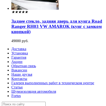
★
★
★
★
★
Заднее стекло, задняя дверь для кунга Road
Ranger RH03 VW AMAROK (кунг с замком
кнопкой)
49000 руб.
Доставка
Установка
Гарантия
Акции
Обратная связь
Вакансии
Наши друзья
Контакты
Галерея выполненных работ в техническом центре
Статьи
Шумоизоляция автомобиля
Fortus