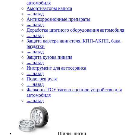
автомобиля
Амортизаторы капота
← назад
Антикоррозионные препараты
← назад
Доработка штатного оборудования автомобиля
← назад
Защита картера двигателя, КПП-АКПП, бака,
раздатки
← назад
Защита кузова пикапа
← назад
Инструмент для автосервиса
← назад
Подогрев руля
← назад
Фаркопы ТСУ тягово сцепное устройство для
автомобиля
← назад
Шины, диски