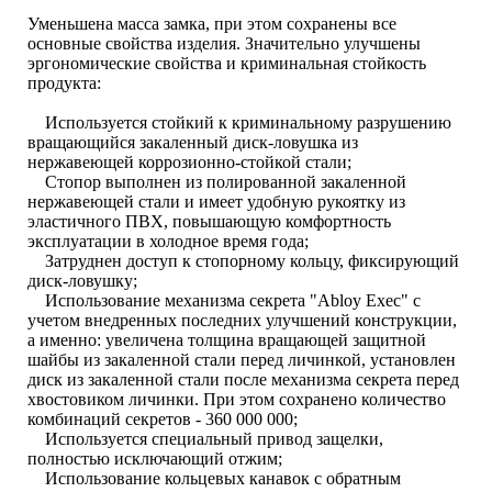
Уменьшена масса замка, при этом сохранены все
основные свойства изделия. Значительно улучшены
эргономические свойства и криминальная стойкость
продукта:
Используется стойкий к криминальному разрушению
вращающийся закаленный диск-ловушка из
нержавеющей коррозионно-стойкой стали;
Стопор выполнен из полированной закаленной
нержавеющей стали и имеет удобную рукоятку из
эластичного ПВХ, повышающую комфортность
эксплуатации в холодное время года;
Затруднен доступ к стопорному кольцу, фиксирующий
диск-ловушку;
Использование механизма секрета "Abloy Exec" с
учетом внедренных последних улучшений конструкции,
а именно: увеличена толщина вращающей защитной
шайбы из закаленной стали перед личинкой, установлен
диск из закаленной стали после механизма секрета перед
хвостовиком личинки. При этом сохранено количество
комбинаций секретов - 360 000 000;
Используется специальный привод защелки,
полностью исключающий отжим;
Использование кольцевых канавок с обратным