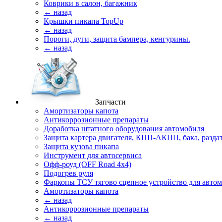
Коврики в салон, багажник
← назад
Крышки пикапа TopUp
← назад
Пороги, дуги, защита бампера, кенгурины.
← назад
Запчасти
Амортизаторы капота
Антикоррозионные препараты
Доработка штатного оборудования автомобиля
Защита картера двигателя, КПП-АКПП, бака, разда
Защита кузова пикапа
Инструмент для автосервиса
Офф-роуд (OFF Road 4x4)
Подогрев руля
Фаркопы ТСУ тягово сцепное устройство для авто
Амортизаторы капота
← назад
Антикоррозионные препараты
← назад