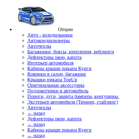
Опции
Авто - холодильники
Автокондиционеры
Авточехлы
Багажники, боксы, крепления, рейлинги
Дефлекторы окон, капота
Интерьер автомобиля
Кабины крыши пикапа Кунги
Коврики в салон, багажник
Крышки пикапа TopUp
Оригинальные аксессуары
Подлокотники в автомобиль
Пороги, дуги, защита бампера, кенгурины.
Экстерьер автомобиля (Тюнинг, стайлинг)
Авточехлы
← назад
Дефлекторы окон, капота
← назад
Кабины крыши пикапа Кунги
← назад