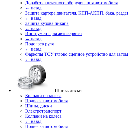
Доработка штатного оборудования автомобиля
← назад
Защита картера двигателя, КПП-АКПП, бака, разда
← назад
Защита кузова пикапа
← назад
Инструмент для автосервиса
← назад
Подогрев руля
← назад
Фаркопы ТСУ тягово сцепное устройство для авто
← назад
Шины, диски
Колпаки на колеса
Подвеска автомобиля
Шины, диски
Электротранспорт
Колпаки на колеса
← назад
Подвеска автомобиля