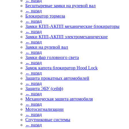
← назад
Бесштыревые замки на рулевой вал
← назад
Блокиратор тормоза
← назад
Замки КПП-АКПП механические блокираторы
← назад
Замки КПП-АКПП электромеханические
← назад
Замки на рулевой вал
← назад
Замки фар головного света
← назад
Замок капота блокиратор Hood Lock
← назад
Защита прокатных автомобилей
← назад
Защита ЭБУ (сейф)
← назад
Механическая защита автомобиля
← назад
Мотосигнализации
← назад
Спутниковые системы
← назад