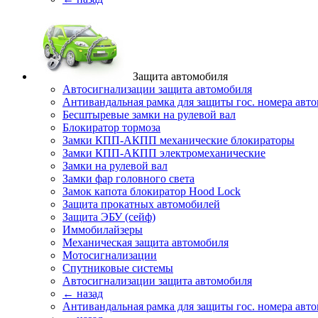
Защита автомобиля
Автосигнализации защита автомобиля
Антивандальная рамка для защиты гос. номера авт
Бесштыревые замки на рулевой вал
Блокиратор тормоза
Замки КПП-АКПП механические блокираторы
Замки КПП-АКПП электромеханические
Замки на рулевой вал
Замки фар головного света
Замок капота блокиратор Hood Lock
Защита прокатных автомобилей
Защита ЭБУ (сейф)
Иммобилайзеры
Механическая защита автомобиля
Мотосигнализации
Спутниковые системы
Автосигнализации защита автомобиля
← назад
Антивандальная рамка для защиты гос. номера авт