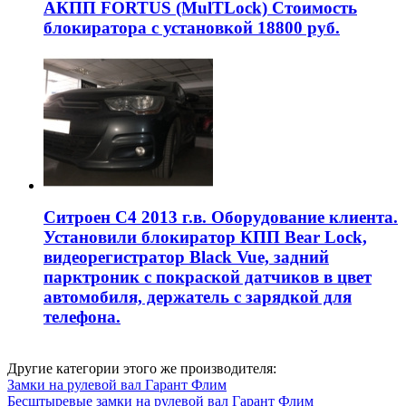
АКПП FORTUS (MulTLock) Стоимость
блокиратора с установкой 18800 руб.
Ситроен С4 2013 г.в. Оборудование клиента.
Установили блокиратор КПП Bear Lock,
видеорегистратор Black Vue, задний
парктроник с покраской датчиков в цвет
автомобиля, держатель с зарядкой для
телефона.
Другие категории этого же производителя:
Замки на рулевой вал Гарант Флим
Бесштыревые замки на рулевой вал Гарант Флим