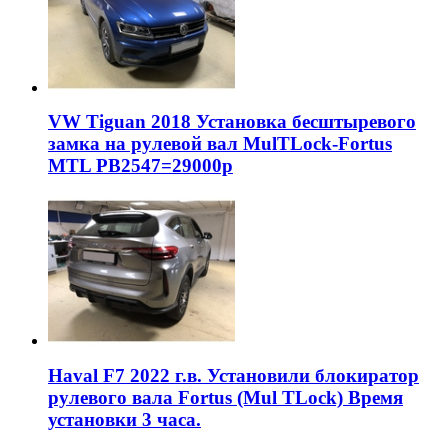
VW Tiguan 2018 Установка бесштыревого
замка на рулевой вал MulTLock-Fortus
MTL РВ2547=29000р
Haval F7 2022 г.в. Установили блокиратор
рулевого вала Fortus (Mul TLock) Время
установки 3 часа.