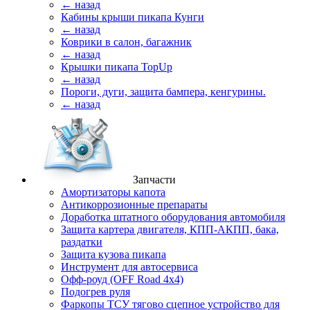
← назад
Кабины крыши пикапа Кунги
← назад
Коврики в салон, багажник
← назад
Крышки пикапа TopUp
← назад
Пороги, дуги, защита бампера, кенгурины.
← назад
Запчасти
Амортизаторы капота
Антикоррозионные препараты
Доработка штатного оборудования автомобиля
Защита картера двигателя, КПП-АКПП, бака,
раздатки
Защита кузова пикапа
Инструмент для автосервиса
Офф-роуд (OFF Road 4x4)
Подогрев руля
Фаркопы ТСУ тягово сцепное устройство для