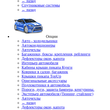
← назад
Спутниковые системы
← назад
Опции
Авто - холодильники
Автокондиционеры
Авточехлы
Багажники, боксы, крепления, рейлинги
Дефлекторы окон, капота
Интерьер автомобиля
Кабины крыши пикапа Кунги
Коврики в салон, багажник
Крышки пикапа TopUp
Оригинальные аксессуары
Подлокотники в автомобиль
Пороги, дуги, защита бампера, кенгурины.
Экстерьер автомобиля (Тюнинг, стайлинг)
Авточехлы
← назад
Дефлекторы окон, капота