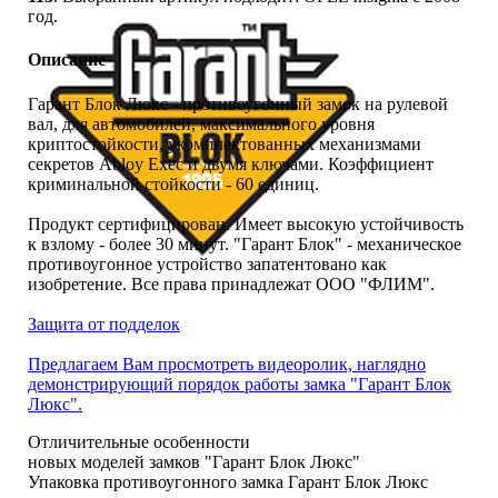
год.
Описание
Гарант Блок Люкс - противоугонный замок на рулевой
вал, для автомобилей, максимального уровня
криптостойкости, укомплектованных механизмами
секретов Abloy Exec и двумя ключами. Коэффициент
криминальной стойкости - 60 единиц.
Продукт сертифицирован. Имеет высокую устойчивость
к взлому - более 30 минут. "Гарант Блок" - механическое
противоугонное устройство запатентовано как
изобретение. Все права принадлежат ООО "ФЛИМ".
Защита от подделок
Предлагаем Вам просмотреть видеоролик, наглядно
демонстрирующий порядок работы замка "Гарант Блок
Люкс".
Отличительные особенности
новых моделей замков "Гарант Блок Люкс"
Упаковка противоугонного замка Гарант Блок Люкс