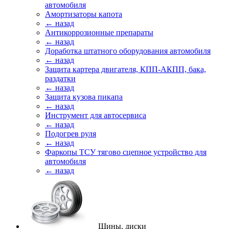
автомобиля
Амортизаторы капота
← назад
Антикоррозионные препараты
← назад
Доработка штатного оборудования автомобиля
← назад
Защита картера двигателя, КПП-АКПП, бака,
раздатки
← назад
Защита кузова пикапа
← назад
Инструмент для автосервиса
← назад
Подогрев руля
← назад
Фаркопы ТСУ тягово сцепное устройство для
автомобиля
← назад
Шины, диски