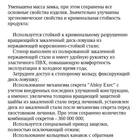
Уменьшена масса замка, при этом сохранены все
основные свойства изделия. Значительно улучшены
эргономические свойства и криминальная стойкость
продукта:
Используется стойкий к криминальному разрушению
вращающийся закаленный диск-ловушка из
нержавеющей коррозионно-стойкой стали;
Стопор выполнен из полированной закаленной
нержавеющей стали и имеет удобную рукоятку из
эластичного ПВХ, повышающую комфортность
эксплуатации в холодное время года;
Затруднен доступ к стопорному кольцу, фиксирующий
диск-ловушку;
Использование механизма секрета "Abloy Exec" с
учетом внедренных последних улучшений конструкции,
а именно: увеличена толщина вращающей защитной
шайбы из закаленной стали перед личинкой, установлен
диск из закаленной стали после механизма секрета перед
хвостовиком личинки. При этом сохранено количество
комбинаций секретов - 360 000 000;
Используется специальный привод защелки,
полностью исключающий отжим;
Использование кольцевых канавок с обратным