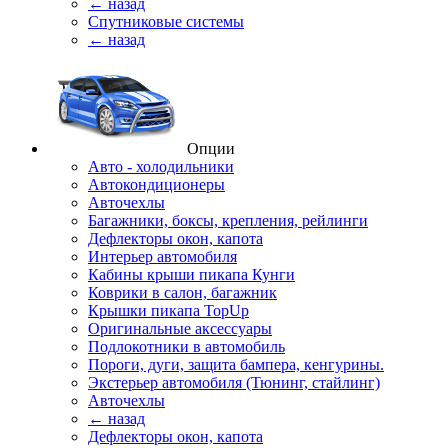
← назад
Спутниковые системы
← назад
Опции
Авто - холодильники
Автокондиционеры
Авточехлы
Багажники, боксы, крепления, рейлинги
Дефлекторы окон, капота
Интерьер автомобиля
Кабины крыши пикапа Кунги
Коврики в салон, багажник
Крышки пикапа TopUp
Оригинальные аксессуары
Подлокотники в автомобиль
Пороги, дуги, защита бампера, кенгурины.
Экстерьер автомобиля (Тюнинг, стайлинг)
Авточехлы
← назад
Дефлекторы окон, капота