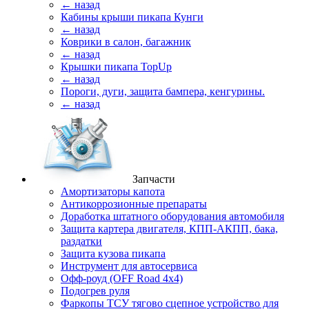
← назад
Кабины крыши пикапа Кунги
← назад
Коврики в салон, багажник
← назад
Крышки пикапа TopUp
← назад
Пороги, дуги, защита бампера, кенгурины.
← назад
Запчасти
Амортизаторы капота
Антикоррозионные препараты
Доработка штатного оборудования автомобиля
Защита картера двигателя, КПП-АКПП, бака,
раздатки
Защита кузова пикапа
Инструмент для автосервиса
Офф-роуд (OFF Road 4x4)
Подогрев руля
Фаркопы ТСУ тягово сцепное устройство для