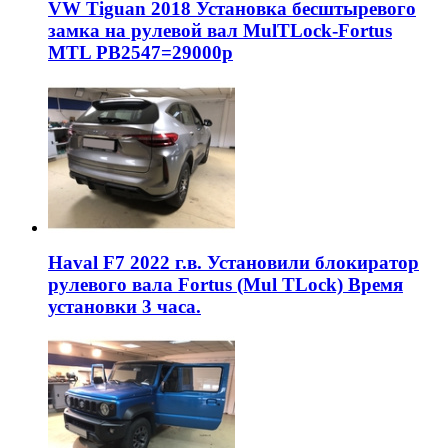
VW Tiguan 2018 Установка бесштыревого
замка на рулевой вал MulTLock-Fortus
MTL РВ2547=29000р
Haval F7 2022 г.в. Установили блокиратор
рулевого вала Fortus (Mul TLock) Время
установки 3 часа.