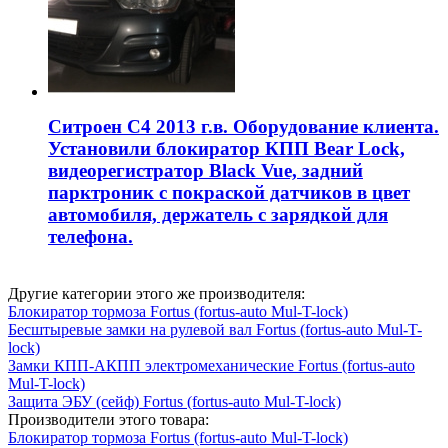
Ситроен С4 2013 г.в. Оборудование клиента.
Установили блокиратор КПП Bear Lock,
видеорегистратор Black Vue, задний
парктроник с покраской датчиков в цвет
автомобиля, держатель с зарядкой для
телефона.
Другие категории этого же производителя:
Блокиратор тормоза Fortus (fortus-auto Mul-T-lock)
Бесштыревые замки на рулевой вал Fortus (fortus-auto Mul-T-
lock)
Замки КПП-АКПП электромеханические Fortus (fortus-auto
Mul-T-lock)
Защита ЭБУ (сейф) Fortus (fortus-auto Mul-T-lock)
Производители этого товара:
Блокиратор тормоза Fortus (fortus-auto Mul-T-lock)