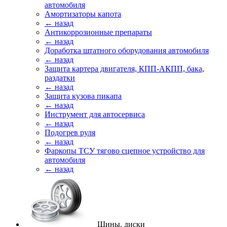
автомобиля
Амортизаторы капота
← назад
Антикоррозионные препараты
← назад
Доработка штатного оборудования автомобиля
← назад
Защита картера двигателя, КПП-АКПП, бака,
раздатки
← назад
Защита кузова пикапа
← назад
Инструмент для автосервиса
← назад
Подогрев руля
← назад
Фаркопы ТСУ тягово сцепное устройство для
автомобиля
← назад
Шины, диски