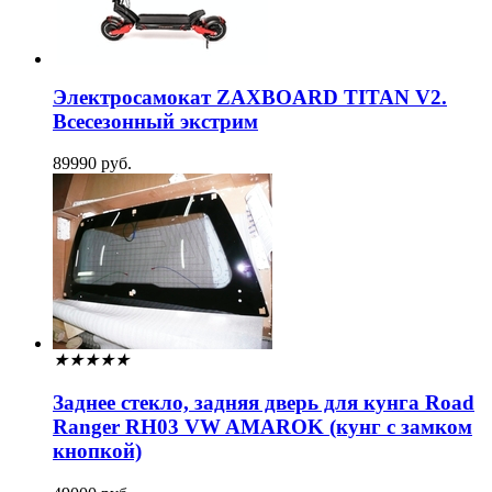
Электросамокат ZAXBOARD TITAN V2.
Всесезонный экстрим
89990 руб.
★
★
★
★
★
Заднее стекло, задняя дверь для кунга Road
Ranger RH03 VW AMAROK (кунг с замком
кнопкой)