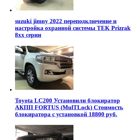
suzuki jimny 2022 переподключение и
настройка охранной системы TEK Prizrak
8xx серии
Toyota LC200 Установили блокиратор
АКПП FORTUS (MulTLock) Стоимость
блокиратора с установкой 18800 руб.