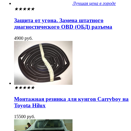
Лучшая цена в городе
★
★
★
★
★
Защита от угона. Замена штатного
диагностического OBD (ОБД) разъема
4900 руб.
★
★
★
★
★
Монтажная резинка для кунгов Carryboy на
Toyota Hilux
15500 руб.