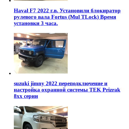
Haval F7 2022 г.в. Установили блокиратор
рулевого вала Fortus (Mul TLock) Время
установки 3 часа.
suzuki jimny 2022 переподключение и
настройка охранной системы TEK Prizrak
8xx серии