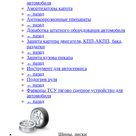
автомобиля
Амортизаторы капота
← назад
Антикоррозионные препараты
← назад
Доработка штатного оборудования автомобиля
← назад
Защита картера двигателя, КПП-АКПП, бака,
раздатки
← назад
Защита кузова пикапа
← назад
Инструмент для автосервиса
← назад
Подогрев руля
← назад
Фаркопы ТСУ тягово сцепное устройство для
автомобиля
← назад
Шины, диски