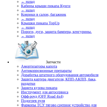
← назад
Кабины крыши пикапа Кунги
← назад
Коврики в салон, багажник
← назад
Крышки пикапа TopUp
← назад
Пороги, дуги, защита бампера, кенгурины.
← назад
Запчасти
Амортизаторы капота
Антикоррозионные препараты
Доработка штатного оборудования автомобиля
Защита картера двигателя, КПП-АКПП, бака,
раздатки
Защита кузова пикапа
Инструмент для автосервиса
Офф-роуд (OFF Road 4x4)
Подогрев руля
Фаркопы ТСУ тягово сцепное устройство для