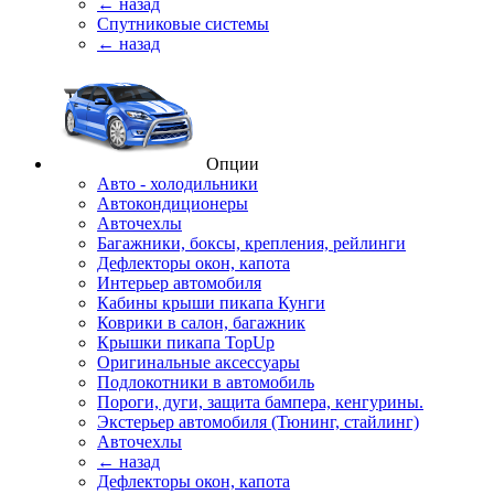
← назад
Спутниковые системы
← назад
Опции
Авто - холодильники
Автокондиционеры
Авточехлы
Багажники, боксы, крепления, рейлинги
Дефлекторы окон, капота
Интерьер автомобиля
Кабины крыши пикапа Кунги
Коврики в салон, багажник
Крышки пикапа TopUp
Оригинальные аксессуары
Подлокотники в автомобиль
Пороги, дуги, защита бампера, кенгурины.
Экстерьер автомобиля (Тюнинг, стайлинг)
Авточехлы
← назад
Дефлекторы окон, капота