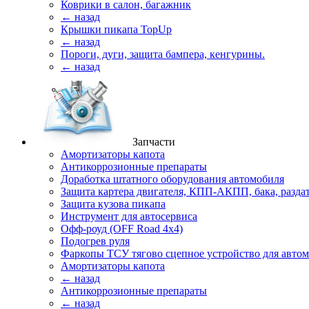
Коврики в салон, багажник
← назад
Крышки пикапа TopUp
← назад
Пороги, дуги, защита бампера, кенгурины.
← назад
Запчасти
Амортизаторы капота
Антикоррозионные препараты
Доработка штатного оборудования автомобиля
Защита картера двигателя, КПП-АКПП, бака, разда
Защита кузова пикапа
Инструмент для автосервиса
Офф-роуд (OFF Road 4x4)
Подогрев руля
Фаркопы ТСУ тягово сцепное устройство для авто
Амортизаторы капота
← назад
Антикоррозионные препараты
← назад