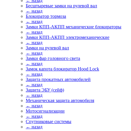
← назад
Бесштыревые замки на рулевой вал
← назад
Блокиратор тормоза
← назад
Замки КПП-АКПП механические блокираторы
← назад
Замки КПП-АКПП электромеханические
← назад
Замки на рулевой вал
← назад
Замки фар головного света
← назад
Замок капота блокиратор Hood Lock
← назад
Защита прокатных автомобилей
← назад
Защита ЭБУ (сейф)
← назад
Механическая защита автомобиля
← назад
Мотосигнализации
← назад
Спутниковые системы
← назад