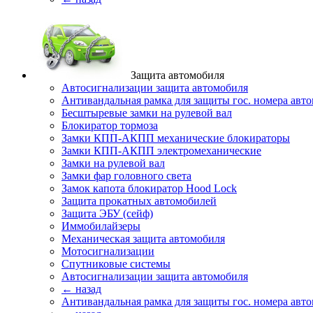
Защита автомобиля
Автосигнализации защита автомобиля
Антивандальная рамка для защиты гос. номера авт
Бесштыревые замки на рулевой вал
Блокиратор тормоза
Замки КПП-АКПП механические блокираторы
Замки КПП-АКПП электромеханические
Замки на рулевой вал
Замки фар головного света
Замок капота блокиратор Hood Lock
Защита прокатных автомобилей
Защита ЭБУ (сейф)
Иммобилайзеры
Механическая защита автомобиля
Мотосигнализации
Спутниковые системы
Автосигнализации защита автомобиля
← назад
Антивандальная рамка для защиты гос. номера авт