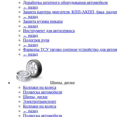
Доработка штатного оборудования автомобиля
← назад
Защита картера двигателя, КПП-АКПП, бака, разда
← назад
Защита кузова пикапа
← назад
Инструмент для автосервиса
← назад
Подогрев руля
← назад
Фаркопы ТСУ тягово сцепное устройство для авто
← назад
Шины, диски
Колпаки на колеса
Подвеска автомобиля
Шины, диски
Электротранспорт
Колпаки на колеса
← назад
Подвеска автомобиля