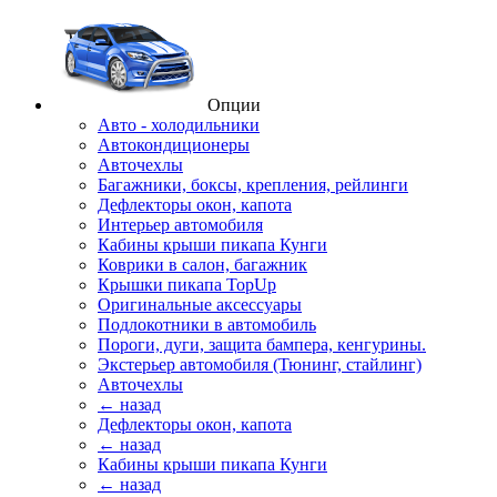
Опции
Авто - холодильники
Автокондиционеры
Авточехлы
Багажники, боксы, крепления, рейлинги
Дефлекторы окон, капота
Интерьер автомобиля
Кабины крыши пикапа Кунги
Коврики в салон, багажник
Крышки пикапа TopUp
Оригинальные аксессуары
Подлокотники в автомобиль
Пороги, дуги, защита бампера, кенгурины.
Экстерьер автомобиля (Тюнинг, стайлинг)
Авточехлы
← назад
Дефлекторы окон, капота
← назад
Кабины крыши пикапа Кунги
← назад