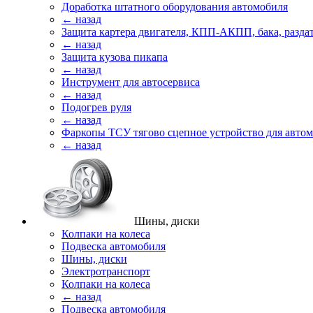
Доработка штатного оборудования автомобиля
← назад
Защита картера двигателя, КПП-АКПП, бака, разда
← назад
Защита кузова пикапа
← назад
Инструмент для автосервиса
← назад
Подогрев руля
← назад
Фаркопы ТСУ тягово сцепное устройство для авто
← назад
Шины, диски
Колпаки на колеса
Подвеска автомобиля
Шины, диски
Электротранспорт
Колпаки на колеса
← назад
Подвеска автомобиля