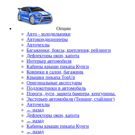
Опции
Авто - холодильники
Автокондиционеры
Авточехлы
Багажники, боксы, крепления, рейлинги
Дефлекторы окон, капота
Интерьер автомобиля
Кабины крыши пикапа Кунги
Коврики в салон, багажник
Крышки пикапа TopUp
Оригинальные аксессуары
Подлокотники в автомобиль
Пороги, дуги, защита бампера, кенгурины.
Экстерьер автомобиля (Тюнинг, стайлинг)
Авточехлы
← назад
Дефлекторы окон, капота
← назад
Кабины крыши пикапа Кунги
← назад