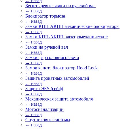
← назад
Бесштыревые замки на рулевой вал
← назад
Блокиратор тормоза
← назад
Замки КПП-АКПП механические блокираторы
← назад
Замки КПП-АКПП электромеханические
← назад
Замки на рулевой вал
← назад
Замки фар головного света
← назад
Замок капота блокиратор Hood Lock
← назад
Защита прокатных автомобилей
← назад
Защита ЭБУ (сейф)
← назад
Механическая защита автомобиля
← назад
Мотосигнализации
← назад
Спутниковые системы
← назад