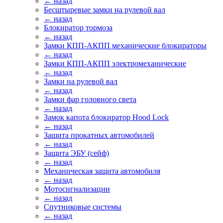
← назад
Бесштыревые замки на рулевой вал
← назад
Блокиратор тормоза
← назад
Замки КПП-АКПП механические блокираторы
← назад
Замки КПП-АКПП электромеханические
← назад
Замки на рулевой вал
← назад
Замки фар головного света
← назад
Замок капота блокиратор Hood Lock
← назад
Защита прокатных автомобилей
← назад
Защита ЭБУ (сейф)
← назад
Механическая защита автомобиля
← назад
Мотосигнализации
← назад
Спутниковые системы
← назад