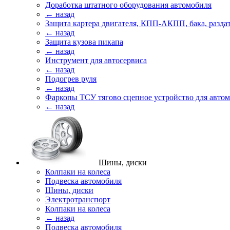
Доработка штатного оборудования автомобиля
← назад
Защита картера двигателя, КПП-АКПП, бака, разда
← назад
Защита кузова пикапа
← назад
Инструмент для автосервиса
← назад
Подогрев руля
← назад
Фаркопы ТСУ тягово сцепное устройство для авто
← назад
Шины, диски
Колпаки на колеса
Подвеска автомобиля
Шины, диски
Электротранспорт
Колпаки на колеса
← назад
Подвеска автомобиля