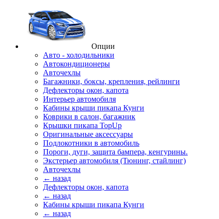
Опции
Авто - холодильники
Автокондиционеры
Авточехлы
Багажники, боксы, крепления, рейлинги
Дефлекторы окон, капота
Интерьер автомобиля
Кабины крыши пикапа Кунги
Коврики в салон, багажник
Крышки пикапа TopUp
Оригинальные аксессуары
Подлокотники в автомобиль
Пороги, дуги, защита бампера, кенгурины.
Экстерьер автомобиля (Тюнинг, стайлинг)
Авточехлы
← назад
Дефлекторы окон, капота
← назад
Кабины крыши пикапа Кунги
← назад