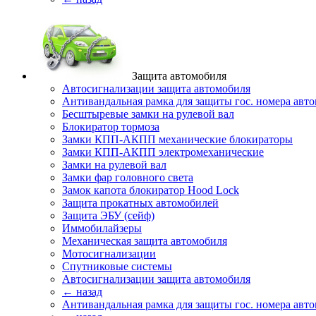
Защита автомобиля
Автосигнализации защита автомобиля
Антивандальная рамка для защиты гос. номера авт
Бесштыревые замки на рулевой вал
Блокиратор тормоза
Замки КПП-АКПП механические блокираторы
Замки КПП-АКПП электромеханические
Замки на рулевой вал
Замки фар головного света
Замок капота блокиратор Hood Lock
Защита прокатных автомобилей
Защита ЭБУ (сейф)
Иммобилайзеры
Механическая защита автомобиля
Мотосигнализации
Спутниковые системы
Автосигнализации защита автомобиля
← назад
Антивандальная рамка для защиты гос. номера авт