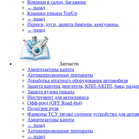
Коврики в салон, багажник
← назад
Крышки пикапа TopUp
← назад
Пороги, дуги, защита бампера, кенгурины.
← назад
Запчасти
Амортизаторы капота
Антикоррозионные препараты
Доработка штатного оборудования автомобиля
Защита картера двигателя, КПП-АКПП, бака, разда
Защита кузова пикапа
Инструмент для автосервиса
Офф-роуд (OFF Road 4x4)
Подогрев руля
Фаркопы ТСУ тягово сцепное устройство для авто
Амортизаторы капота
← назад
Антикоррозионные препараты
← назад