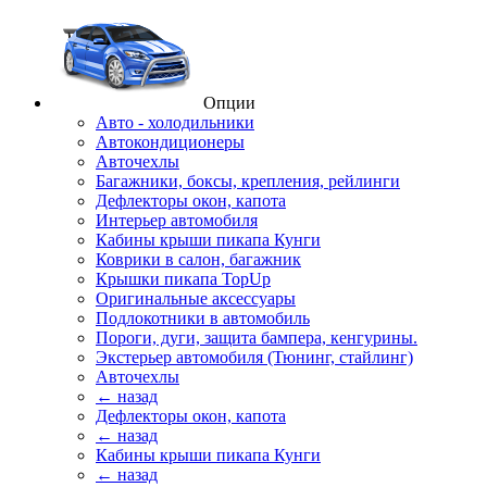
Опции
Авто - холодильники
Автокондиционеры
Авточехлы
Багажники, боксы, крепления, рейлинги
Дефлекторы окон, капота
Интерьер автомобиля
Кабины крыши пикапа Кунги
Коврики в салон, багажник
Крышки пикапа TopUp
Оригинальные аксессуары
Подлокотники в автомобиль
Пороги, дуги, защита бампера, кенгурины.
Экстерьер автомобиля (Тюнинг, стайлинг)
Авточехлы
← назад
Дефлекторы окон, капота
← назад
Кабины крыши пикапа Кунги
← назад