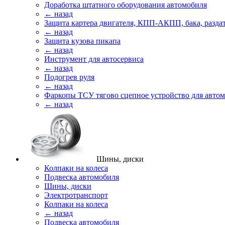
Доработка штатного оборудования автомобиля
← назад
Защита картера двигателя, КПП-АКПП, бака, разда
← назад
Защита кузова пикапа
← назад
Инструмент для автосервиса
← назад
Подогрев руля
← назад
Фаркопы ТСУ тягово сцепное устройство для авто
← назад
Шины, диски
Колпаки на колеса
Подвеска автомобиля
Шины, диски
Электротранспорт
Колпаки на колеса
← назад
Подвеска автомобиля