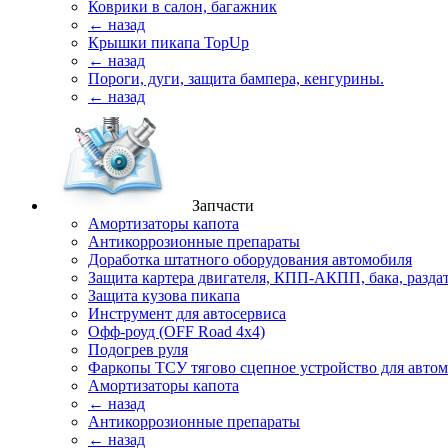
Коврики в салон, багажник
← назад
Крышки пикапа TopUp
← назад
Пороги, дуги, защита бампера, кенгурины.
← назад
Запчасти
Амортизаторы капота
Антикоррозионные препараты
Доработка штатного оборудования автомобиля
Защита картера двигателя, КПП-АКПП, бака, разда
Защита кузова пикапа
Инструмент для автосервиса
Офф-роуд (OFF Road 4x4)
Подогрев руля
Фаркопы ТСУ тягово сцепное устройство для авто
Амортизаторы капота
← назад
Антикоррозионные препараты
← назад