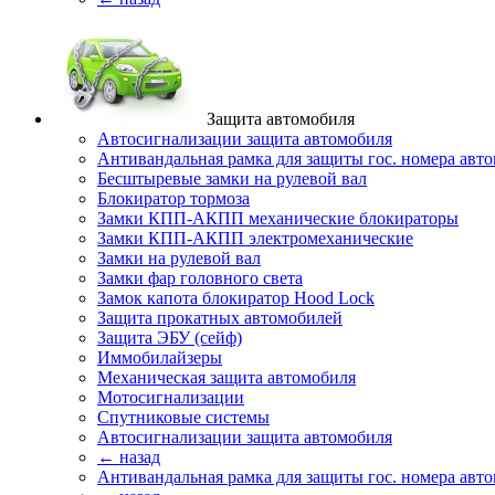
Защита автомобиля
Автосигнализации защита автомобиля
Антивандальная рамка для защиты гос. номера авт
Бесштыревые замки на рулевой вал
Блокиратор тормоза
Замки КПП-АКПП механические блокираторы
Замки КПП-АКПП электромеханические
Замки на рулевой вал
Замки фар головного света
Замок капота блокиратор Hood Lock
Защита прокатных автомобилей
Защита ЭБУ (сейф)
Иммобилайзеры
Механическая защита автомобиля
Мотосигнализации
Спутниковые системы
Автосигнализации защита автомобиля
← назад
Антивандальная рамка для защиты гос. номера авт