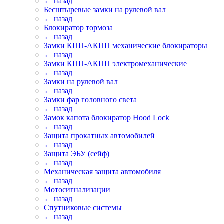
← назад
Бесштыревые замки на рулевой вал
← назад
Блокиратор тормоза
← назад
Замки КПП-АКПП механические блокираторы
← назад
Замки КПП-АКПП электромеханические
← назад
Замки на рулевой вал
← назад
Замки фар головного света
← назад
Замок капота блокиратор Hood Lock
← назад
Защита прокатных автомобилей
← назад
Защита ЭБУ (сейф)
← назад
Механическая защита автомобиля
← назад
Мотосигнализации
← назад
Спутниковые системы
← назад