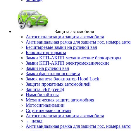
Защита автомобиля
Автосигнализации защита автомобиля
Антивандальная рамка для защиты гос. номера авт
Бесштыревые замки на рулевой вал
Блокиратор тормоза
Замки КПП-АКПП механические блокираторы
Замки КПП-АКПП электромеханические
Замки на рулевой вал
Замки фар головного света
Замок капота блокиратор Hood Lock
Защита прокатных автомобилей
Защита ЭБУ (сейф)
Иммобилайзеры
Механическая защита автомобиля
Мотосигнализации
Спутниковые системы
Автосигнализации защита автомобиля
← назад
Антивандальная рамка для защиты гос. номера авт