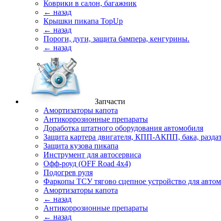
Коврики в салон, багажник
← назад
Крышки пикапа TopUp
← назад
Пороги, дуги, защита бампера, кенгурины.
← назад
Запчасти
Амортизаторы капота
Антикоррозионные препараты
Доработка штатного оборудования автомобиля
Защита картера двигателя, КПП-АКПП, бака, разда
Защита кузова пикапа
Инструмент для автосервиса
Офф-роуд (OFF Road 4x4)
Подогрев руля
Фаркопы ТСУ тягово сцепное устройство для авто
Амортизаторы капота
← назад
Антикоррозионные препараты
← назад