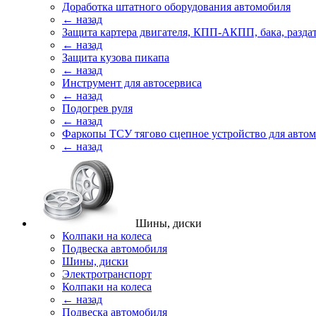
Доработка штатного оборудования автомобиля
← назад
Защита картера двигателя, КПП-АКПП, бака, разда
← назад
Защита кузова пикапа
← назад
Инструмент для автосервиса
← назад
Подогрев руля
← назад
Фаркопы ТСУ тягово сцепное устройство для авто
← назад
Шины, диски
Колпаки на колеса
Подвеска автомобиля
Шины, диски
Электротранспорт
Колпаки на колеса
← назад
Подвеска автомобиля