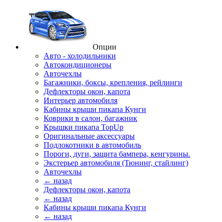
Опции
Авто - холодильники
Автокондиционеры
Авточехлы
Багажники, боксы, крепления, рейлинги
Дефлекторы окон, капота
Интерьер автомобиля
Кабины крыши пикапа Кунги
Коврики в салон, багажник
Крышки пикапа TopUp
Оригинальные аксессуары
Подлокотники в автомобиль
Пороги, дуги, защита бампера, кенгурины.
Экстерьер автомобиля (Тюнинг, стайлинг)
Авточехлы
← назад
Дефлекторы окон, капота
← назад
Кабины крыши пикапа Кунги
← назад