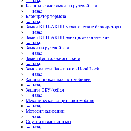
← назад
Бесштыревые замки на рулевой вал
← назад
Блокиратор тормоза
← назад
Замки КПП-АКПП механические блокираторы
← назад
Замки КПП-АКПП электромеханические
← назад
Замки на рулевой вал
← назад
Замки фар головного света
← назад
Замок капота блокиратор Hood Lock
← назад
Защита прокатных автомобилей
← назад
Защита ЭБУ (сейф)
← назад
Механическая защита автомобиля
← назад
Мотосигнализации
← назад
Спутниковые системы
← назад