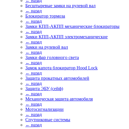
← назад
Бесштыревые замки на рулевой вал
← назад
Блокиратор тормоза
← назад
Замки КПП-АКПП механические блокираторы
← назад
Замки КПП-АКПП электромеханические
← назад
Замки на рулевой вал
← назад
Замки фар головного света
← назад
Замок капота блокиратор Hood Lock
← назад
Защита прокатных автомобилей
← назад
Защита ЭБУ (сейф)
← назад
Механическая защита автомобиля
← назад
Мотосигнализации
← назад
Спутниковые системы
← назад