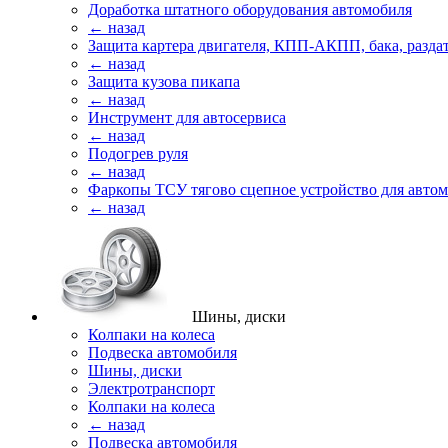
Доработка штатного оборудования автомобиля
← назад
Защита картера двигателя, КПП-АКПП, бака, разда
← назад
Защита кузова пикапа
← назад
Инструмент для автосервиса
← назад
Подогрев руля
← назад
Фаркопы ТСУ тягово сцепное устройство для авто
← назад
Шины, диски
Колпаки на колеса
Подвеска автомобиля
Шины, диски
Электротранспорт
Колпаки на колеса
← назад
Подвеска автомобиля