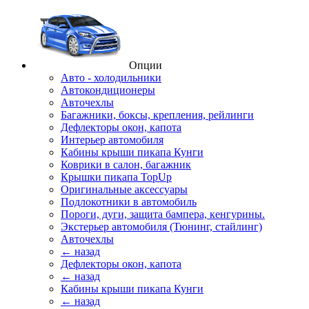
Опции
Авто - холодильники
Автокондиционеры
Авточехлы
Багажники, боксы, крепления, рейлинги
Дефлекторы окон, капота
Интерьер автомобиля
Кабины крыши пикапа Кунги
Коврики в салон, багажник
Крышки пикапа TopUp
Оригинальные аксессуары
Подлокотники в автомобиль
Пороги, дуги, защита бампера, кенгурины.
Экстерьер автомобиля (Тюнинг, стайлинг)
Авточехлы
← назад
Дефлекторы окон, капота
← назад
Кабины крыши пикапа Кунги
← назад