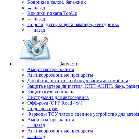
Коврики в салон, багажник
← назад
Крышки пикапа TopUp
← назад
Пороги, дуги, защита бампера, кенгурины.
← назад
Запчасти
Амортизаторы капота
Антикоррозионные препараты
Доработка штатного оборудования автомобиля
Защита картера двигателя, КПП-АКПП, бака, разда
Защита кузова пикапа
Инструмент для автосервиса
Офф-роуд (OFF Road 4x4)
Подогрев руля
Фаркопы ТСУ тягово сцепное устройство для авто
Амортизаторы капота
← назад
Антикоррозионные препараты
← назад