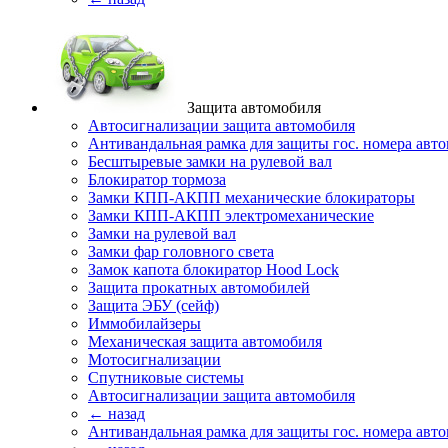
Защита автомобиля
Автосигнализации защита автомобиля
Антивандальная рамка для защиты гос. номера авт
Бесштыревые замки на рулевой вал
Блокиратор тормоза
Замки КПП-АКПП механические блокираторы
Замки КПП-АКПП электромеханические
Замки на рулевой вал
Замки фар головного света
Замок капота блокиратор Hood Lock
Защита прокатных автомобилей
Защита ЭБУ (сейф)
Иммобилайзеры
Механическая защита автомобиля
Мотосигнализации
Спутниковые системы
Автосигнализации защита автомобиля
← назад
Антивандальная рамка для защиты гос. номера авт