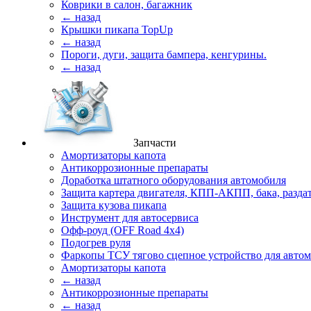
Коврики в салон, багажник
← назад
Крышки пикапа TopUp
← назад
Пороги, дуги, защита бампера, кенгурины.
← назад
Запчасти
Амортизаторы капота
Антикоррозионные препараты
Доработка штатного оборудования автомобиля
Защита картера двигателя, КПП-АКПП, бака, разда
Защита кузова пикапа
Инструмент для автосервиса
Офф-роуд (OFF Road 4x4)
Подогрев руля
Фаркопы ТСУ тягово сцепное устройство для авто
Амортизаторы капота
← назад
Антикоррозионные препараты
← назад