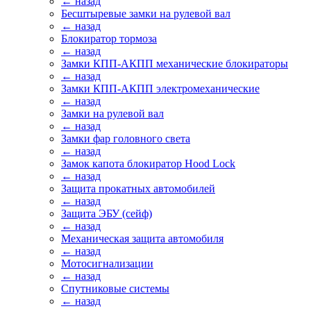
← назад
Бесштыревые замки на рулевой вал
← назад
Блокиратор тормоза
← назад
Замки КПП-АКПП механические блокираторы
← назад
Замки КПП-АКПП электромеханические
← назад
Замки на рулевой вал
← назад
Замки фар головного света
← назад
Замок капота блокиратор Hood Lock
← назад
Защита прокатных автомобилей
← назад
Защита ЭБУ (сейф)
← назад
Механическая защита автомобиля
← назад
Мотосигнализации
← назад
Спутниковые системы
← назад