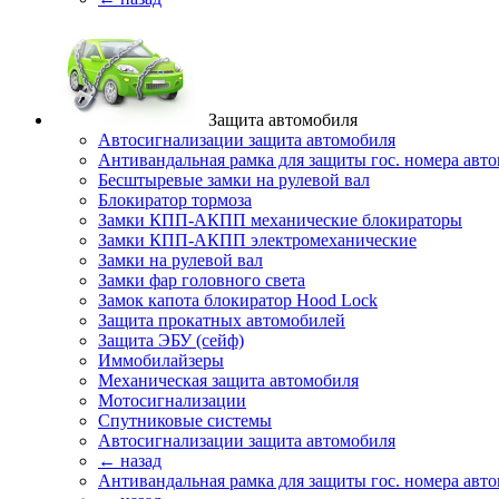
Защита автомобиля
Автосигнализации защита автомобиля
Антивандальная рамка для защиты гос. номера авт
Бесштыревые замки на рулевой вал
Блокиратор тормоза
Замки КПП-АКПП механические блокираторы
Замки КПП-АКПП электромеханические
Замки на рулевой вал
Замки фар головного света
Замок капота блокиратор Hood Lock
Защита прокатных автомобилей
Защита ЭБУ (сейф)
Иммобилайзеры
Механическая защита автомобиля
Мотосигнализации
Спутниковые системы
Автосигнализации защита автомобиля
← назад
Антивандальная рамка для защиты гос. номера авт