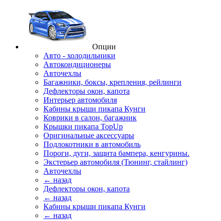
Опции
Авто - холодильники
Автокондиционеры
Авточехлы
Багажники, боксы, крепления, рейлинги
Дефлекторы окон, капота
Интерьер автомобиля
Кабины крыши пикапа Кунги
Коврики в салон, багажник
Крышки пикапа TopUp
Оригинальные аксессуары
Подлокотники в автомобиль
Пороги, дуги, защита бампера, кенгурины.
Экстерьер автомобиля (Тюнинг, стайлинг)
Авточехлы
← назад
Дефлекторы окон, капота
← назад
Кабины крыши пикапа Кунги
← назад