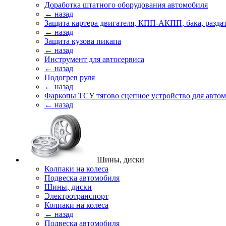
Доработка штатного оборудования автомобиля
← назад
Защита картера двигателя, КПП-АКПП, бака, разда
← назад
Защита кузова пикапа
← назад
Инструмент для автосервиса
← назад
Подогрев руля
← назад
Фаркопы ТСУ тягово сцепное устройство для авто
← назад
Шины, диски
Колпаки на колеса
Подвеска автомобиля
Шины, диски
Электротранспорт
Колпаки на колеса
← назад
Подвеска автомобиля