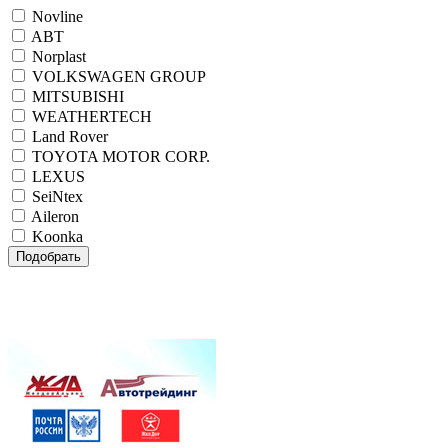
Novline
ABT
Norplast
VOLKSWAGEN GROUP
MITSUBISHI
WEATHERTECH
Land Rover
TOYOTA MOTOR CORP.
LEXUS
SeiNtex
Aileron
Koonka
Подобрать
Внимание! При одновременном заказе комплекта
автомобильных ковриков салона и коврика в багажник
NOVLINE, NORPLAST или SEINTEX
ДОСТАВКА БЕСПЛАТНО!