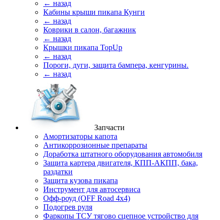
← назад
Кабины крыши пикапа Кунги
← назад
Коврики в салон, багажник
← назад
Крышки пикапа TopUp
← назад
Пороги, дуги, защита бампера, кенгурины.
← назад
Запчасти
Амортизаторы капота
Антикоррозионные препараты
Доработка штатного оборудования автомобиля
Защита картера двигателя, КПП-АКПП, бака,
раздатки
Защита кузова пикапа
Инструмент для автосервиса
Офф-роуд (OFF Road 4x4)
Подогрев руля
Фаркопы ТСУ тягово сцепное устройство для