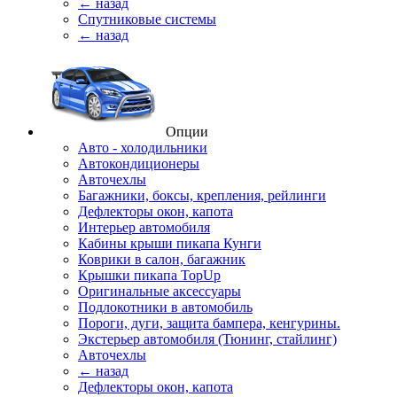
← назад
Спутниковые системы
← назад
Опции
Авто - холодильники
Автокондиционеры
Авточехлы
Багажники, боксы, крепления, рейлинги
Дефлекторы окон, капота
Интерьер автомобиля
Кабины крыши пикапа Кунги
Коврики в салон, багажник
Крышки пикапа TopUp
Оригинальные аксессуары
Подлокотники в автомобиль
Пороги, дуги, защита бампера, кенгурины.
Экстерьер автомобиля (Тюнинг, стайлинг)
Авточехлы
← назад
Дефлекторы окон, капота