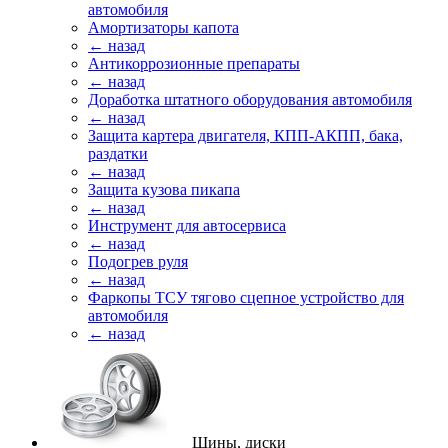
автомобиля
Амортизаторы капота
← назад
Антикоррозионные препараты
← назад
Доработка штатного оборудования автомобиля
← назад
Защита картера двигателя, КПП-АКПП, бака,
раздатки
← назад
Защита кузова пикапа
← назад
Инструмент для автосервиса
← назад
Подогрев руля
← назад
Фаркопы ТСУ тягово сцепное устройство для
автомобиля
← назад
Шины, диски