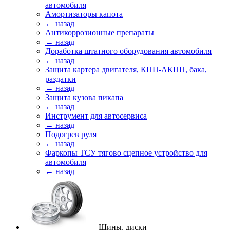
автомобиля
Амортизаторы капота
← назад
Антикоррозионные препараты
← назад
Доработка штатного оборудования автомобиля
← назад
Защита картера двигателя, КПП-АКПП, бака,
раздатки
← назад
Защита кузова пикапа
← назад
Инструмент для автосервиса
← назад
Подогрев руля
← назад
Фаркопы ТСУ тягово сцепное устройство для
автомобиля
← назад
Шины, диски