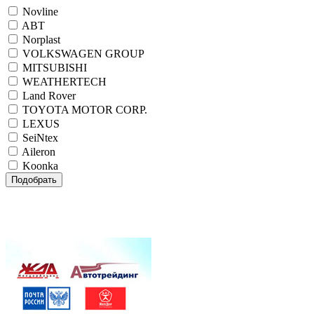
Novline
ABT
Norplast
VOLKSWAGEN GROUP
MITSUBISHI
WEATHERTECH
Land Rover
TOYOTA MOTOR CORP.
LEXUS
SeiNtex
Aileron
Koonka
Подобрать
Внимание! При одновременном заказе комплекта
автомобильных ковриков салона и коврика в багажник
NOVLINE, NORPLAST или SEINTEX
ДОСТАВКА БЕСПЛАТНО!