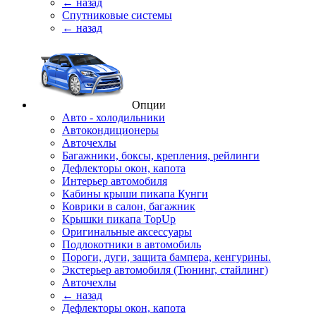
← назад
Спутниковые системы
← назад
Опции
Авто - холодильники
Автокондиционеры
Авточехлы
Багажники, боксы, крепления, рейлинги
Дефлекторы окон, капота
Интерьер автомобиля
Кабины крыши пикапа Кунги
Коврики в салон, багажник
Крышки пикапа TopUp
Оригинальные аксессуары
Подлокотники в автомобиль
Пороги, дуги, защита бампера, кенгурины.
Экстерьер автомобиля (Тюнинг, стайлинг)
Авточехлы
← назад
Дефлекторы окон, капота