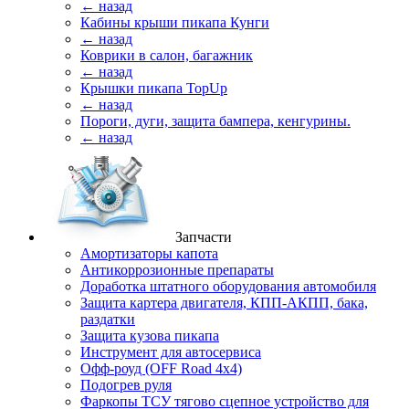
← назад
Кабины крыши пикапа Кунги
← назад
Коврики в салон, багажник
← назад
Крышки пикапа TopUp
← назад
Пороги, дуги, защита бампера, кенгурины.
← назад
Запчасти
Амортизаторы капота
Антикоррозионные препараты
Доработка штатного оборудования автомобиля
Защита картера двигателя, КПП-АКПП, бака,
раздатки
Защита кузова пикапа
Инструмент для автосервиса
Офф-роуд (OFF Road 4x4)
Подогрев руля
Фаркопы ТСУ тягово сцепное устройство для