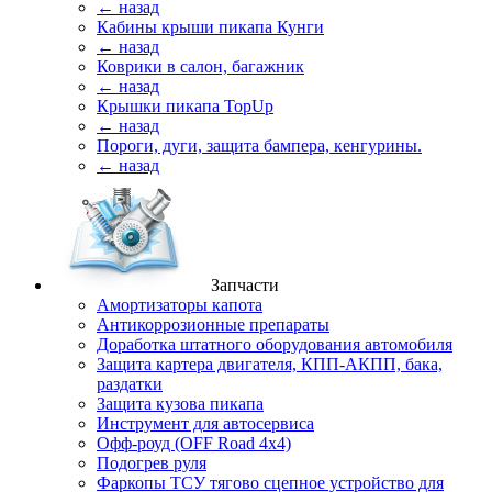
← назад
Кабины крыши пикапа Кунги
← назад
Коврики в салон, багажник
← назад
Крышки пикапа TopUp
← назад
Пороги, дуги, защита бампера, кенгурины.
← назад
Запчасти
Амортизаторы капота
Антикоррозионные препараты
Доработка штатного оборудования автомобиля
Защита картера двигателя, КПП-АКПП, бака,
раздатки
Защита кузова пикапа
Инструмент для автосервиса
Офф-роуд (OFF Road 4x4)
Подогрев руля
Фаркопы ТСУ тягово сцепное устройство для