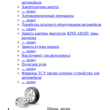
автомобиля
Амортизаторы капота
← назад
Антикоррозионные препараты
← назад
Доработка штатного оборудования автомобиля
← назад
Защита картера двигателя, КПП-АКПП, бака,
раздатки
← назад
Защита кузова пикапа
← назад
Инструмент для автосервиса
← назад
Подогрев руля
← назад
Фаркопы ТСУ тягово сцепное устройство для
автомобиля
← назад
Шины, диски