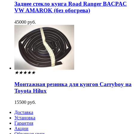
Заднее стекло кунга Road Ranger BACPAC
VW AMAROK (без обогрева)
45000 руб.
★
★
★
★
★
Монтажная резинка для кунгов Carryboy на
Toyota Hilux
15500 руб.
Доставка
Установка
Гарантия
Акции
Обратная связь