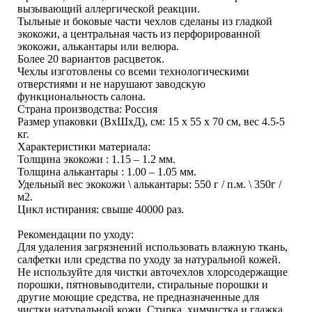
вызывающий аллергической реакции.
Тыльные и боковые части чехлов сделаны из гладкой
экокожи, а центральная часть из перфорированной
экокожи, алькантары или велюра.
Более 20 вариантов расцветок.
Чехлы изготовлены со всеми технологическими
отверстиями и не нарушают заводскую
функциональность салона.
Страна производства: Россия
Размер упаковки (ВхШхД), см: 15 x 55 x 70 см, вес 4.5-5
кг.
Характеристики материала:
Толщина экокожи : 1.15 – 1.2 мм.
Толщина алькантары : 1.00 – 1.05 мм.
Удельный вес экокожи \ алькантары: 550 г / п.м. \ 350г /
м2.
Цикл истирания: свыше 40000 раз.
Рекомендации по уходу:
Для удаления загрязнений использовать влажную ткань,
салфетки или средства по уходу за натуральной кожей.
Не используйте для чистки авточехлов хлорсодержащие
порошки, пятновыводители, стиральные порошки и
другие моющие средства, не предназначенные для
чистки натуральной кожи. Стирка, химчистка и глажка