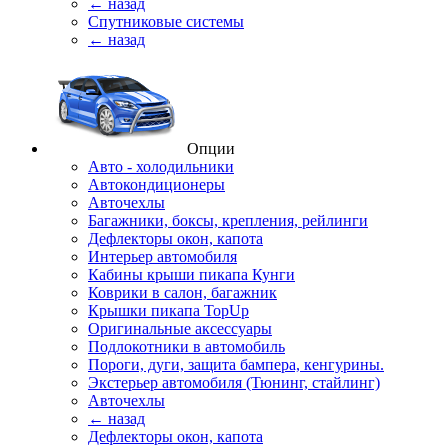
← назад
Спутниковые системы
← назад
Опции
Авто - холодильники
Автокондиционеры
Авточехлы
Багажники, боксы, крепления, рейлинги
Дефлекторы окон, капота
Интерьер автомобиля
Кабины крыши пикапа Кунги
Коврики в салон, багажник
Крышки пикапа TopUp
Оригинальные аксессуары
Подлокотники в автомобиль
Пороги, дуги, защита бампера, кенгурины.
Экстерьер автомобиля (Тюнинг, стайлинг)
Авточехлы
← назад
Дефлекторы окон, капота